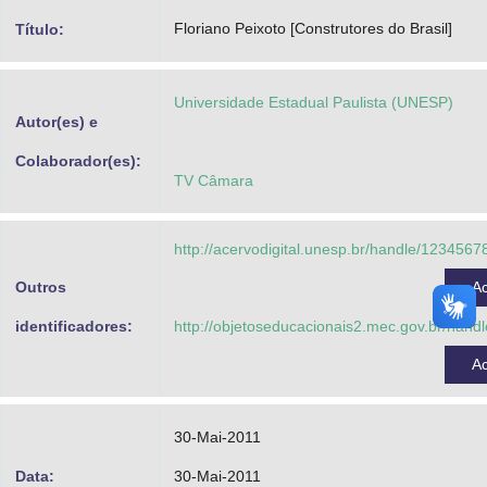
Advocacia-Geral da União
Floriano Peixoto [Construtores do Brasil]
Título:
Banco Central do Brasil
Universidade Estadual Paulista (UNESP)
Planalto
Autor(es) e
Colaborador(es):
TV Câmara
http://acervodigital.unesp.br/handle/123456
Outros
A
identificadores:
http://objetoseducacionais2.mec.gov.br/han
A
30-Mai-2011
Data:
30-Mai-2011