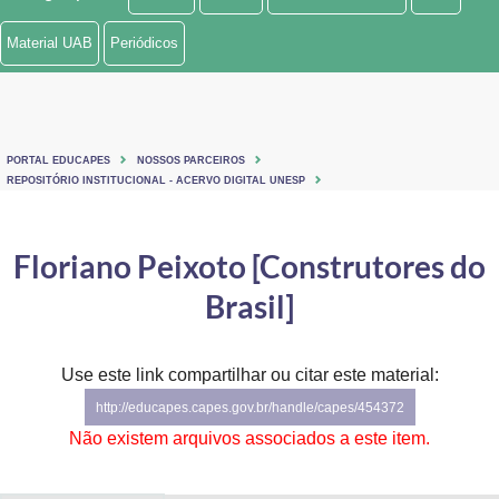
Ministério de Minas e Energia
Material UAB
Periódicos
Ministério da Ciência, Tecnologia, Inovações e Comunicações
Ministério do Meio Ambiente
PORTAL EDUCAPES
NOSSOS PARCEIROS
Ministério do Turismo
REPOSITÓRIO INSTITUCIONAL - ACERVO DIGITAL UNESP
Ministério do Desenvolvimento Regional
Floriano Peixoto [Construtores do
Controladoria-Geral da União
Brasil]
Ministério da Mulher, da Família e dos Direitos Humanos
Use este link compartilhar ou citar este material:
Secretaria-Geral
http://educapes.capes.gov.br/handle/capes/454372
Secretaria de Governo
Não existem arquivos associados a este item.
Gabinete de Segurança Institucional