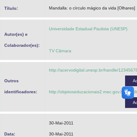
Advocacia-Geral da União
Mandalla: o círculo mágico da vida [Olhares]
Título:
Banco Central do Brasil
Universidade Estadual Paulista (UNESP)
Planalto
Autor(es) e
Colaborador(es):
TV Câmara
http://acervodigital.unesp.br/handle/123456
Outros
A
identificadores:
http://objetoseducacionais2.mec.gov.br/han
A
30-Mai-2011
Data:
30-Mai-2011