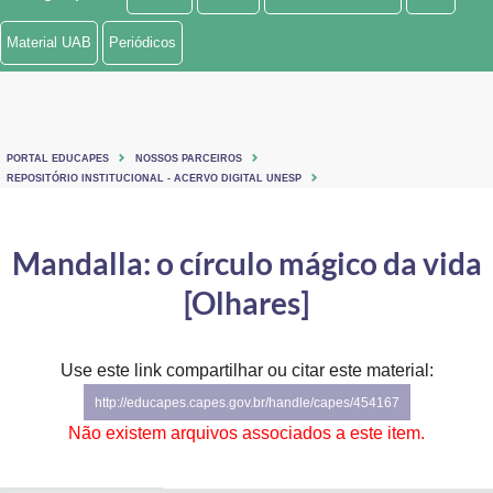
Ministério de Minas e Energia
Material UAB
Periódicos
Ministério da Ciência, Tecnologia, Inovações e Comunicações
Ministério do Meio Ambiente
PORTAL EDUCAPES
NOSSOS PARCEIROS
Ministério do Turismo
REPOSITÓRIO INSTITUCIONAL - ACERVO DIGITAL UNESP
Ministério do Desenvolvimento Regional
Mandalla: o círculo mágico da vida
Controladoria-Geral da União
[Olhares]
Ministério da Mulher, da Família e dos Direitos Humanos
Use este link compartilhar ou citar este material:
Secretaria-Geral
http://educapes.capes.gov.br/handle/capes/454167
Secretaria de Governo
Não existem arquivos associados a este item.
Gabinete de Segurança Institucional