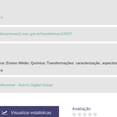
ro
seducacionais2.mec.gov.br/handle/mec/14537
o
ca::Ensino Médio::Química::Transformações: caracterização, aspectos
re
titucional - Acervo Digital Unesp
Avaliação
Visualizar estatísticas