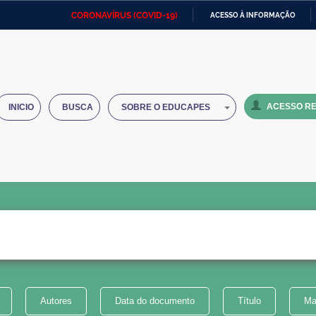
CORONAVÍRUS (COVID-19)
ACESSO À INFORMAÇÃO
Ministério da Defesa
Ministério das Relações
Mini
IR
Exteriores
PARA
O
Ministério da Cidadania
Ministério da Saúde
Mini
CONTEÚDO
ACESSO RE
INICIO
BUSCA
SOBRE O EDUCAPES
Ministério do Desenvolvimento
Controladoria-Geral da União
Minis
Regional
e do
Advocacia-Geral da União
Banco Central do Brasil
Plana
Autores
Data do documento
Título
Ma