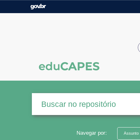
Casa Civil
Ministério da Justiça e
Segurança Pública
Ministério da Agricultura,
Ministério da Educação
Pecuária e Abastecimento
Ministério do Meio Ambiente
Ministério do Turismo
Secretaria de Governo
Gabinete de Segurança
Institucional
Navegar por:
Assunto