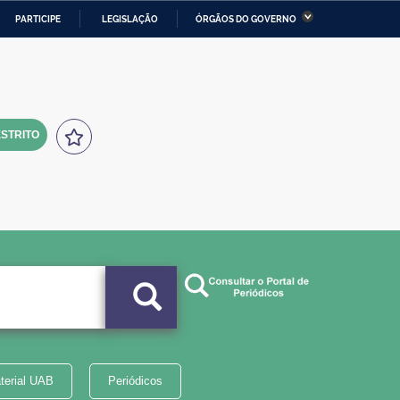
PARTICIPE
LEGISLAÇÃO
ÓRGÃOS DO GOVERNO
stério da Economia
Ministério da Infraestrutura
stério de Minas e Energia
Ministério da Ciência,
Tecnologia, Inovações e
Comunicações
STRITO
tério da Mulher, da Família
Secretaria-Geral
s Direitos Humanos
lto
terial UAB
Periódicos