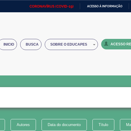
CORONAVÍRUS (COVID-19)
ACESSO À INFORMAÇÃO
Ministério da Defesa
Ministério das Relações
Mini
IR
Exteriores
PARA
O
Ministério da Cidadania
Ministério da Saúde
Mini
CONTEÚDO
ACESSO RE
INICIO
BUSCA
SOBRE O EDUCAPES
Ministério do Desenvolvimento
Controladoria-Geral da União
Minis
Regional
e do
Advocacia-Geral da União
Banco Central do Brasil
Plana
Autores
Data do documento
Título
Ma