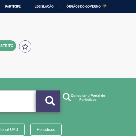
PARTICIPE
LEGISLAÇÃO
ÓRGÃOS DO GOVERNO
stério da Economia
Ministério da Infraestrutura
stério de Minas e Energia
Ministério da Ciência,
Tecnologia, Inovações e
Comunicações
STRITO
tério da Mulher, da Família
Secretaria-Geral
s Direitos Humanos
lto
terial UAB
Periódicos