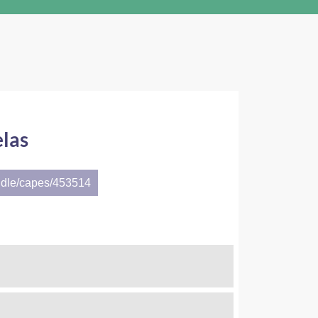
elas
ndle/capes/453514