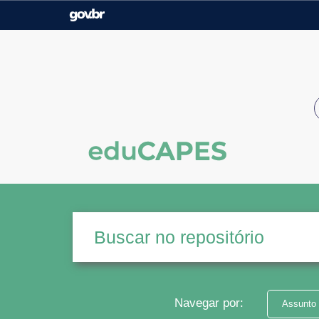
Casa Civil
Ministério da Justiça e
Segurança Pública
Ministério da Agricultura,
Ministério da Educação
Pecuária e Abastecimento
Ministério do Meio Ambiente
Ministério do Turismo
Secretaria de Governo
Gabinete de Segurança
Institucional
Navegar por:
Assunto