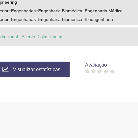
gineering
rior::Engenharias::Engenharia Biomédica::Engenharia Médica
rior::Engenharias::Engenharia Biomédica::Bioengenharia
titucional - Acervo Digital Unesp
Avaliação
Visualizar estatísticas