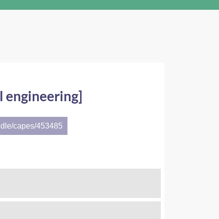
l engineering]
ndle/capes/453485