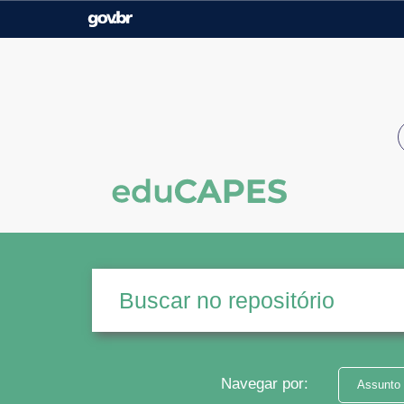
Casa Civil
Ministério da Justiça e
Segurança Pública
Ministério da Agricultura,
Ministério da Educação
Pecuária e Abastecimento
Ministério do Meio Ambiente
Ministério do Turismo
Secretaria de Governo
Gabinete de Segurança
Institucional
Navegar por:
Assunto