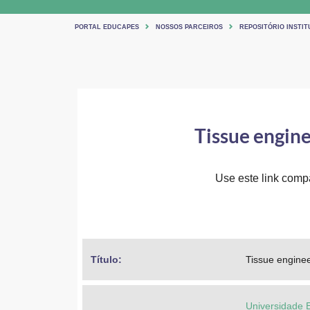
PORTAL EDUCAPES
NOSSOS PARCEIROS
REPOSITÓRIO INSTIT
Tissue engine
Use este link compar
Título: 
Tissue enginee
Universidade 