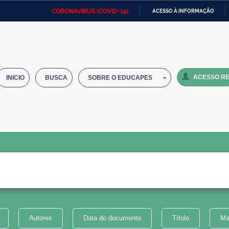
CORONAVÍRUS (COVID-19)
ACESSO À INFORMAÇÃO
Ministério da Defesa
Ministério das Relações
Mini
IR
Exteriores
PARA
O
Ministério da Cidadania
Ministério da Saúde
Mini
CONTEÚDO
ACESSO RE
INICIO
BUSCA
SOBRE O EDUCAPES
Ministério do Desenvolvimento
Controladoria-Geral da União
Minis
Regional
e do
Advocacia-Geral da União
Banco Central do Brasil
Plana
Autores
Data do documento
Título
Ma