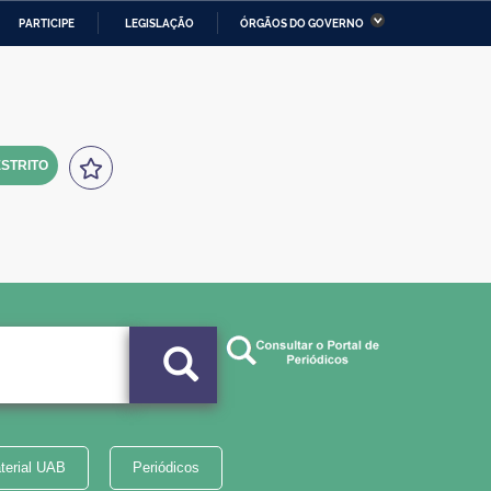
PARTICIPE
LEGISLAÇÃO
ÓRGÃOS DO GOVERNO
stério da Economia
Ministério da Infraestrutura
stério de Minas e Energia
Ministério da Ciência,
Tecnologia, Inovações e
Comunicações
STRITO
tério da Mulher, da Família
Secretaria-Geral
s Direitos Humanos
lto
terial UAB
Periódicos