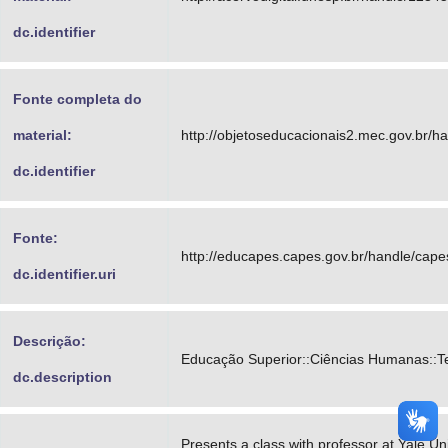
dc.identifier
Fonte completa do
material:
http://objetoseducacionais2.mec.gov.br/
dc.identifier
Fonte:
http://educapes.capes.gov.br/handle/cap
dc.identifier.uri
Descrição:
Educação Superior::Ciências Humanas::T
dc.description
Presents a class with professor at Yale Uni