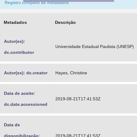
Registro completo de metadados
Advocacia-Geral da União
Banco Central do Brasil
Metadados
Descrição
Planalto
Autor(es):
Universidade Estadual Paulista (UNESP)
dc.contributor
Autor(es): dc.creator
Hayes, Christine
Data de aceite:
2019-08-21T17:41:53Z
dc.date.accessioned
Data de
disponibilização:
2019-08-21T17:41:53Z