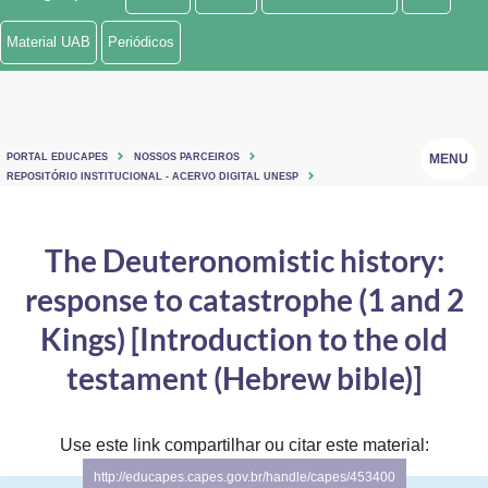
Ministério de Minas e Energia
Material UAB
Periódicos
Ministério da Ciência, Tecnologia, Inovações e Comunicações
Ministério do Meio Ambiente
PORTAL EDUCAPES
NOSSOS PARCEIROS
MENU
Ministério do Turismo
REPOSITÓRIO INSTITUCIONAL - ACERVO DIGITAL UNESP
Ministério do Desenvolvimento Regional
The Deuteronomistic history:
Controladoria-Geral da União
response to catastrophe (1 and 2
Ministério da Mulher, da Família e dos Direitos Humanos
Kings) [Introduction to the old
Secretaria-Geral
testament (Hebrew bible)]
Secretaria de Governo
Use este link compartilhar ou citar este material:
Gabinete de Segurança Institucional
http://educapes.capes.gov.br/handle/capes/453400