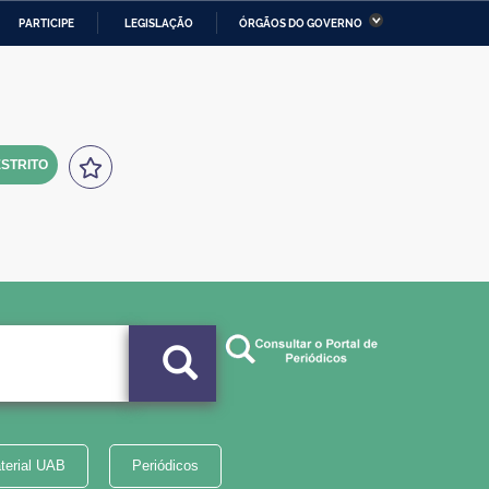
PARTICIPE
LEGISLAÇÃO
ÓRGÃOS DO GOVERNO
stério da Economia
Ministério da Infraestrutura
stério de Minas e Energia
Ministério da Ciência,
Tecnologia, Inovações e
Comunicações
STRITO
tério da Mulher, da Família
Secretaria-Geral
s Direitos Humanos
lto
terial UAB
Periódicos