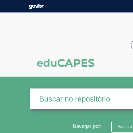
Casa Civil
Ministério da Justiça e
Segurança Pública
Ministério da Agricultura,
Ministério da Educação
Pecuária e Abastecimento
Ministério do Meio Ambiente
Ministério do Turismo
Secretaria de Governo
Gabinete de Segurança
Institucional
Navegar por:
Assunto