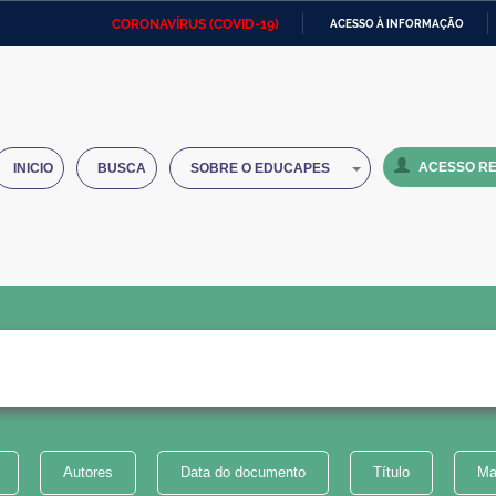
CORONAVÍRUS (COVID-19)
ACESSO À INFORMAÇÃO
Ministério da Defesa
Ministério das Relações
Mini
IR
Exteriores
PARA
O
Ministério da Cidadania
Ministério da Saúde
Mini
CONTEÚDO
ACESSO RE
INICIO
BUSCA
SOBRE O EDUCAPES
Ministério do Desenvolvimento
Controladoria-Geral da União
Minis
Regional
e do
Advocacia-Geral da União
Banco Central do Brasil
Plana
Autores
Data do documento
Título
Ma