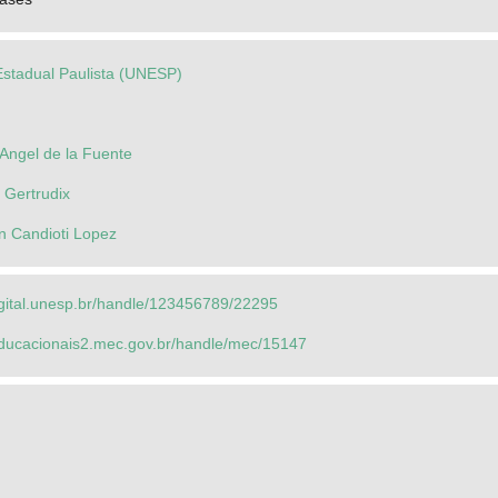
Estadual Paulista (UNESP)
Angel de la Fuente
 Gertrudix
n Candioti Lopez
igital.unesp.br/handle/123456789/22295
seducacionais2.mec.gov.br/handle/mec/15147