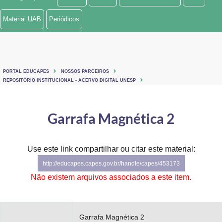
Ministério de Minas e Energia
Material UAB
Periódicos
Ministério da Ciência, Tecnologia, Inovações e Comunicações
Ministério do Meio Ambiente
PORTAL EDUCAPES
NOSSOS PARCEIROS
Ministério do Turismo
REPOSITÓRIO INSTITUCIONAL - ACERVO DIGITAL UNESP
Ministério do Desenvolvimento Regional
Garrafa Magnética 2
Controladoria-Geral da União
Ministério da Mulher, da Família e dos Direitos Humanos
Use este link compartilhar ou citar este material:
http://educapes.capes.gov.br/handle/capes/453173
Secretaria-Geral
Não existem arquivos associados a este item.
Secretaria de Governo
Gabinete de Segurança Institucional
Garrafa Magnética 2