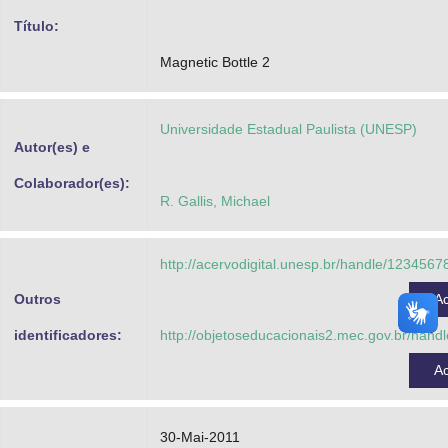
Advocacia-Geral da União
Título:
Magnetic Bottle 2
Banco Central do Brasil
Planalto
Universidade Estadual Paulista (UNESP)
Autor(es) e
Colaborador(es):
R. Gallis, Michael
http://acervodigital.unesp.br/handle/123456
Outros
A
identificadores:
http://objetoseducacionais2.mec.gov.br/han
A
30-Mai-2011