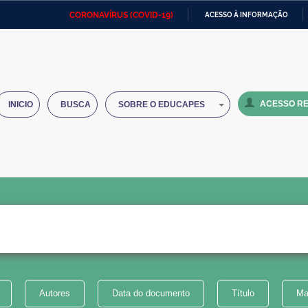
CORONAVÍRUS (COVID-19)
ACESSO À INFORMAÇÃO
Ministério da Defesa
Ministério das Relações
Mini
IR
Exteriores
PARA
O
Ministério da Cidadania
Ministério da Saúde
Mini
CONTEÚDO
ACESSO RE
INICIO
BUSCA
SOBRE O EDUCAPES
Ministério do Desenvolvimento
Controladoria-Geral da União
Minis
Regional
e do
Advocacia-Geral da União
Banco Central do Brasil
Plana
Autores
Data do documento
Título
Ma