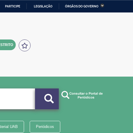
PARTICIPE
LEGISLAÇÃO
ÓRGÃOS DO GOVERNO
stério da Economia
Ministério da Infraestrutura
stério de Minas e Energia
Ministério da Ciência,
Tecnologia, Inovações e
Comunicações
STRITO
tério da Mulher, da Família
Secretaria-Geral
s Direitos Humanos
lto
terial UAB
Periódicos