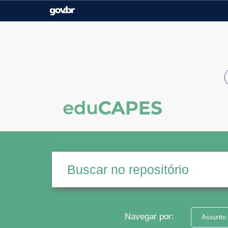
Casa Civil
Ministério da Justiça e
Segurança Pública
Ministério da Agricultura,
Ministério da Educação
Pecuária e Abastecimento
Ministério do Meio Ambiente
Ministério do Turismo
Secretaria de Governo
Gabinete de Segurança
Institucional
Navegar por:
Assunto