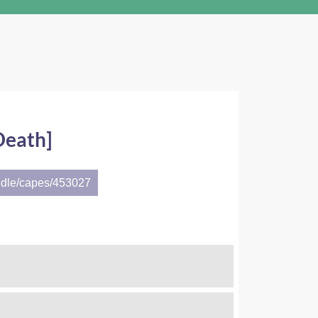
[Death]
ndle/capes/453027