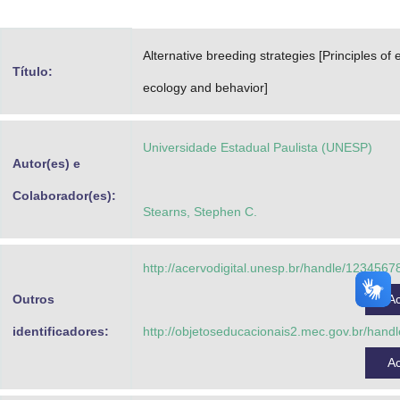
Advocacia-Geral da União
Alternative breeding strategies [Principles of 
Banco Central do Brasil
Título:
ecology and behavior]
Planalto
Universidade Estadual Paulista (UNESP)
Autor(es) e
Colaborador(es):
Stearns, Stephen C.
http://acervodigital.unesp.br/handle/123456
Outros
A
identificadores:
http://objetoseducacionais2.mec.gov.br/han
A