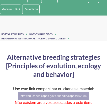
Ministério de Minas e Energia
Material UAB
Periódicos
Ministério da Ciência, Tecnologia, Inovações e Comunicações
Ministério do Meio Ambiente
PORTAL EDUCAPES
NOSSOS PARCEIROS
Ministério do Turismo
REPOSITÓRIO INSTITUCIONAL - ACERVO DIGITAL UNESP
Ministério do Desenvolvimento Regional
Alternative breeding strategies
Controladoria-Geral da União
[Principles of evolution, ecology
Ministério da Mulher, da Família e dos Direitos Humanos
and behavior]
Secretaria-Geral
Use este link compartilhar ou citar este material:
Secretaria de Governo
http://educapes.capes.gov.br/handle/capes/452984
Gabinete de Segurança Institucional
Não existem arquivos associados a este item.