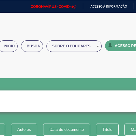
CORONAVÍRUS (COVID-19)
ACESSO À INFORMAÇÃO
Ministério da Defesa
Ministério das Relações
Mini
IR
Exteriores
PARA
O
Ministério da Cidadania
Ministério da Saúde
Mini
CONTEÚDO
ACESSO RE
INICIO
BUSCA
SOBRE O EDUCAPES
Ministério do Desenvolvimento
Controladoria-Geral da União
Minis
Regional
e do
Advocacia-Geral da União
Banco Central do Brasil
Plana
Autores
Data do documento
Título
Ma