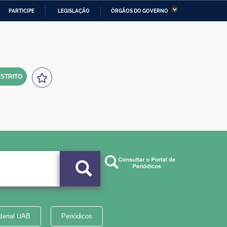
PARTICIPE
LEGISLAÇÃO
ÓRGÃOS DO GOVERNO
stério da Economia
Ministério da Infraestrutura
stério de Minas e Energia
Ministério da Ciência,
Tecnologia, Inovações e
Comunicações
STRITO
tério da Mulher, da Família
Secretaria-Geral
s Direitos Humanos
lto
terial UAB
Periódicos