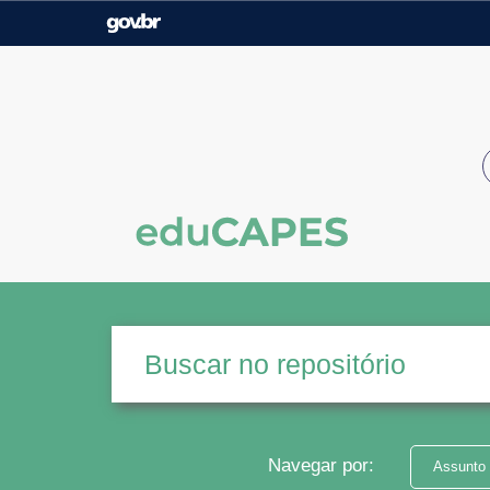
Casa Civil
Ministério da Justiça e
Segurança Pública
Ministério da Agricultura,
Ministério da Educação
Pecuária e Abastecimento
Ministério do Meio Ambiente
Ministério do Turismo
Secretaria de Governo
Gabinete de Segurança
Institucional
Navegar por:
Assunto