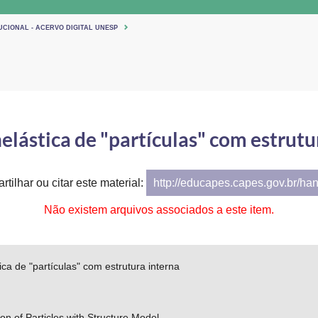
UCIONAL - ACERVO DIGITAL UNESP
nelástica de "partículas" com estrutu
tilhar ou citar este material:
http://educapes.capes.gov.br/ha
Não existem arquivos associados a este item.
ica de "partículas" com estrutura interna
sion of Particles with Structure Model