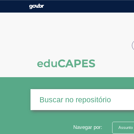
Casa Civil
Ministério da Justiça e
Segurança Pública
Ministério da Agricultura,
Ministério da Educação
Pecuária e Abastecimento
Ministério do Meio Ambiente
Ministério do Turismo
Secretaria de Governo
Gabinete de Segurança
Institucional
Navegar por:
Assunto