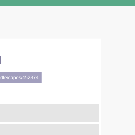
]
ndle/capes/452874