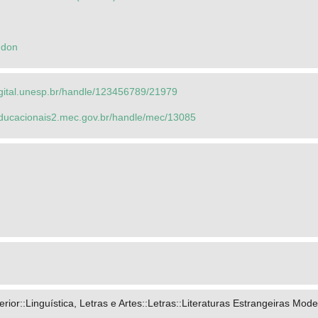
gdon
igital.unesp.br/handle/123456789/21979
seducacionais2.mec.gov.br/handle/mec/13085
ior::Linguística, Letras e Artes::Letras::Literaturas Estrangeiras Mod