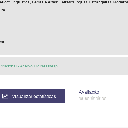
ior::Linguística, Letras e Artes::Letras::Línguas Estrangeiras Modern
ure
ost
titucional - Acervo Digital Unesp
Avaliação
Visualizar estatísticas