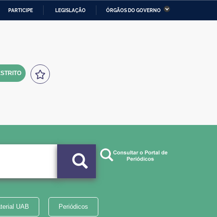
PARTICIPE
LEGISLAÇÃO
ÓRGÃOS DO GOVERNO
stério da Economia
Ministério da Infraestrutura
stério de Minas e Energia
Ministério da Ciência,
Tecnologia, Inovações e
Comunicações
STRITO
tério da Mulher, da Família
Secretaria-Geral
s Direitos Humanos
lto
terial UAB
Periódicos