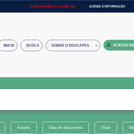
CORONAVÍRUS (COVID-19)
ACESSO À INFORMAÇÃO
Ministério da Defesa
Ministério das Relações
Mini
IR
Exteriores
PARA
O
Ministério da Cidadania
Ministério da Saúde
Mini
CONTEÚDO
ACESSO RE
INICIO
BUSCA
SOBRE O EDUCAPES
Ministério do Desenvolvimento
Controladoria-Geral da União
Minis
Regional
e do
Advocacia-Geral da União
Banco Central do Brasil
Plana
Autores
Data do documento
Título
Ma