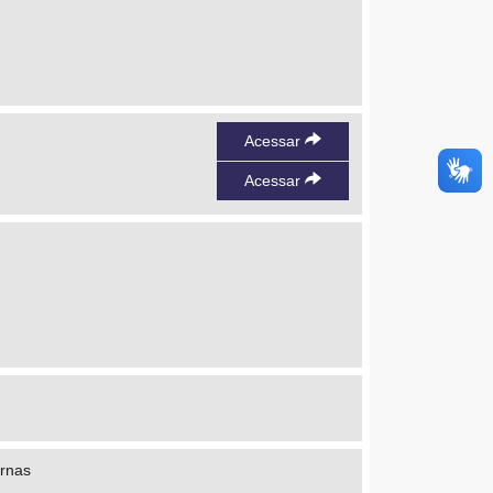
Acessar
Acessar
ernas