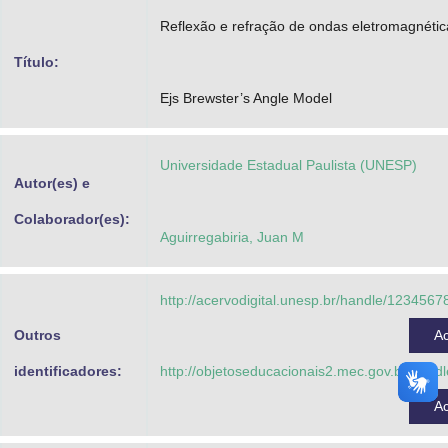
Advocacia-Geral da União
Reflexão e refração de ondas eletromagnétic
Título:
Banco Central do Brasil
Ejs Brewster’s Angle Model
Planalto
Universidade Estadual Paulista (UNESP)
Autor(es) e
Colaborador(es):
Aguirregabiria, Juan M
http://acervodigital.unesp.br/handle/123456
Outros
A
identificadores:
http://objetoseducacionais2.mec.gov.br/han
A