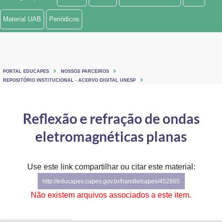
Ministério de Minas e Energia
Material UAB
Periódicos
Ministério da Ciência, Tecnologia, Inovações e Comunicações
Ministério do Meio Ambiente
PORTAL EDUCAPES
NOSSOS PARCEIROS
Ministério do Turismo
REPOSITÓRIO INSTITUCIONAL - ACERVO DIGITAL UNESP
Ministério do Desenvolvimento Regional
Reflexão e refração de ondas
Controladoria-Geral da União
eletromagnéticas planas
Ministério da Mulher, da Família e dos Direitos Humanos
Use este link compartilhar ou citar este material:
Secretaria-Geral
http://educapes.capes.gov.br/handle/capes/452865
Secretaria de Governo
Não existem arquivos associados a este item.
Gabinete de Segurança Institucional