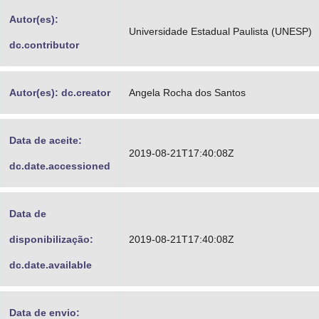
Advocacia-Geral da União
Autor(es):
Universidade Estadual Paulista (UNESP)
dc.contributor
Banco Central do Brasil
Planalto
Autor(es): dc.creator
Angela Rocha dos Santos
Data de aceite:
2019-08-21T17:40:08Z
dc.date.accessioned
Data de
disponibilização:
2019-08-21T17:40:08Z
dc.date.available
Data de envio: