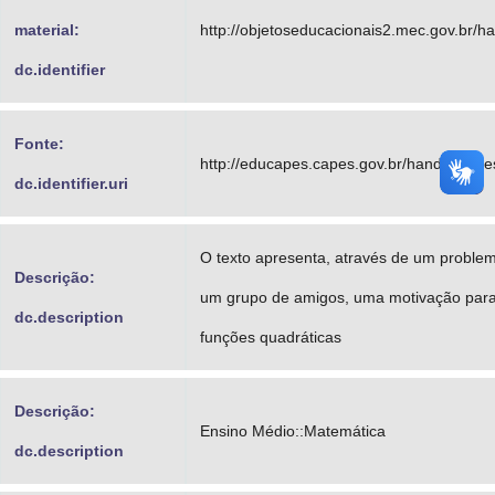
material:
http://objetoseducacionais2.mec.gov.br/
dc.identifier
Fonte:
http://educapes.capes.gov.br/handle/cap
dc.identifier.uri
O texto apresenta, através de um proble
Descrição:
um grupo de amigos, uma motivação para
dc.description
funções quadráticas
Descrição:
Ensino Médio::Matemática
dc.description