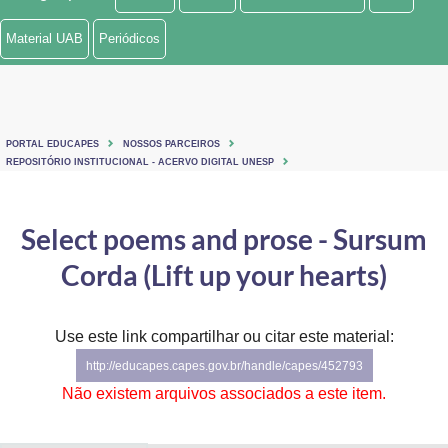
Ministério de Minas e Energia
Material UAB
Periódicos
Ministério da Ciência, Tecnologia, Inovações e Comunicações
Ministério do Meio Ambiente
PORTAL EDUCAPES
NOSSOS PARCEIROS
Ministério do Turismo
REPOSITÓRIO INSTITUCIONAL - ACERVO DIGITAL UNESP
Ministério do Desenvolvimento Regional
Select poems and prose - Sursum
Controladoria-Geral da União
Corda (Lift up your hearts)
Ministério da Mulher, da Família e dos Direitos Humanos
Use este link compartilhar ou citar este material:
Secretaria-Geral
http://educapes.capes.gov.br/handle/capes/452793
Secretaria de Governo
Não existem arquivos associados a este item.
Gabinete de Segurança Institucional