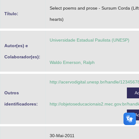
Advocacia-Geral da União
Select poems and prose - Sursum Corda (Lift
Título:
hearts)
Banco Central do Brasil
Planalto
Universidade Estadual Paulista (UNESP)
Autor(es) e
Colaborador(es):
Waldo Emerson, Ralph
http://acervodigital.unesp.br/handle/123456
Outros
A
identificadores:
http://objetoseducacionais2.mec.gov.br/han
A
30-Mai-2011