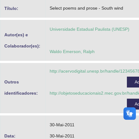
Advocacia-Geral da União
Select poems and prose - South wind
Título:
Banco Central do Brasil
Universidade Estadual Paulista (UNESP)
Planalto
Autor(es) e
Colaborador(es):
Waldo Emerson, Ralph
http://acervodigital.unesp.br/handle/123456
Outros
A
identificadores:
http://objetoseducacionais2.mec.gov.br/han
A
30-Mai-2011
Data:
30-Mai-2011