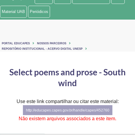
Ministério de Minas e Energia
Material UAB
Periódicos
Ministério da Ciência, Tecnologia, Inovações e Comunicações
Ministério do Meio Ambiente
PORTAL EDUCAPES
NOSSOS PARCEIROS
Ministério do Turismo
REPOSITÓRIO INSTITUCIONAL - ACERVO DIGITAL UNESP
Ministério do Desenvolvimento Regional
Select poems and prose - South
Controladoria-Geral da União
wind
Ministério da Mulher, da Família e dos Direitos Humanos
Use este link compartilhar ou citar este material:
Secretaria-Geral
http://educapes.capes.gov.br/handle/capes/452760
Secretaria de Governo
Não existem arquivos associados a este item.
Gabinete de Segurança Institucional