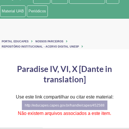
Ministério de Minas e Energia
Material UAB
Periódicos
Ministério da Ciência, Tecnologia, Inovações e Comunicações
Ministério do Meio Ambiente
PORTAL EDUCAPES
NOSSOS PARCEIROS
Ministério do Turismo
REPOSITÓRIO INSTITUCIONAL - ACERVO DIGITAL UNESP
Ministério do Desenvolvimento Regional
Paradise IV, VI, X [Dante in
Controladoria-Geral da União
translation]
Ministério da Mulher, da Família e dos Direitos Humanos
Use este link compartilhar ou citar este material:
Secretaria-Geral
http://educapes.capes.gov.br/handle/capes/452588
Secretaria de Governo
Não existem arquivos associados a este item.
Gabinete de Segurança Institucional