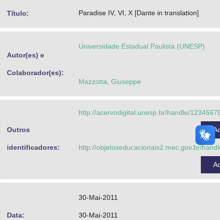
Advocacia-Geral da União
Paradise IV, VI, X [Dante in translation]
Título:
Banco Central do Brasil
Universidade Estadual Paulista (UNESP)
Planalto
Autor(es) e
Colaborador(es):
Mazzotta, Giuseppe
http://acervodigital.unesp.br/handle/123456
Outros
A
identificadores:
http://objetoseducacionais2.mec.gov.br/han
A
30-Mai-2011
Data:
30-Mai-2011