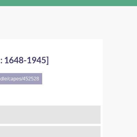
n: 1648-1945]
ndle/capes/452528