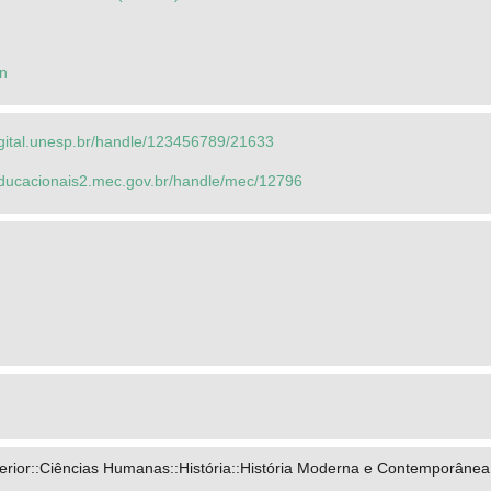
n
igital.unesp.br/handle/123456789/21633
seducacionais2.mec.gov.br/handle/mec/12796
rior::Ciências Humanas::História::História Moderna e Contemporânea