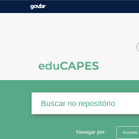
Casa Civil
Ministério da Justiça e
Segurança Pública
Ministério da Agricultura,
Ministério da Educação
Pecuária e Abastecimento
Ministério do Meio Ambiente
Ministério do Turismo
Secretaria de Governo
Gabinete de Segurança
Institucional
Navegar por:
Assunto