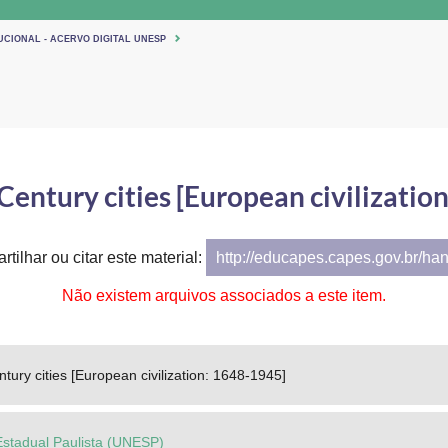
UCIONAL - ACERVO DIGITAL UNESP
entury cities [European civilizatio
tilhar ou citar este material:
http://educapes.capes.gov.br/ha
Não existem arquivos associados a este item.
tury cities [European civilization: 1648-1945]
Estadual Paulista (UNESP)