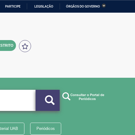
PARTICIPE
LEGISLAÇÃO
ÓRGÃOS DO GOVERNO
stério da Economia
Ministério da Infraestrutura
stério de Minas e Energia
Ministério da Ciência,
Tecnologia, Inovações e
Comunicações
STRITO
tério da Mulher, da Família
Secretaria-Geral
s Direitos Humanos
lto
terial UAB
Periódicos