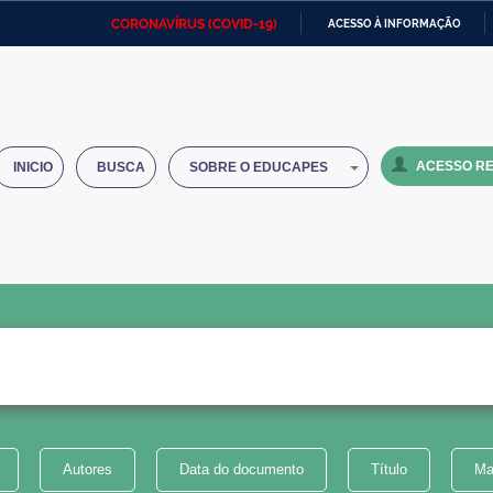
CORONAVÍRUS (COVID-19)
ACESSO À INFORMAÇÃO
Ministério da Defesa
Ministério das Relações
Mini
IR
Exteriores
PARA
O
Ministério da Cidadania
Ministério da Saúde
Mini
CONTEÚDO
ACESSO RE
INICIO
BUSCA
SOBRE O EDUCAPES
Ministério do Desenvolvimento
Controladoria-Geral da União
Minis
Regional
e do
Advocacia-Geral da União
Banco Central do Brasil
Plana
Autores
Data do documento
Título
Ma