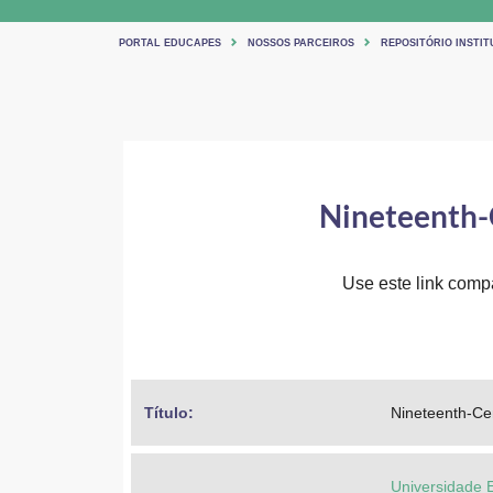
PORTAL EDUCAPES
NOSSOS PARCEIROS
REPOSITÓRIO INSTIT
Nineteenth-C
Use este link compar
Título: 
Nineteenth-Cen
Universidade 