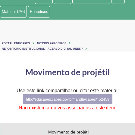
Ministério de Minas e Energia
Material UAB
Periódicos
Ministério da Ciência, Tecnologia, Inovações e Comunicações
Ministério do Meio Ambiente
PORTAL EDUCAPES
NOSSOS PARCEIROS
Ministério do Turismo
REPOSITÓRIO INSTITUCIONAL - ACERVO DIGITAL UNESP
Ministério do Desenvolvimento Regional
Movimento de projétil
Controladoria-Geral da União
Ministério da Mulher, da Família e dos Direitos Humanos
Use este link compartilhar ou citar este material:
http://educapes.capes.gov.br/handle/capes/452459
Secretaria-Geral
Não existem arquivos associados a este item.
Secretaria de Governo
Gabinete de Segurança Institucional
Movimento de projétil