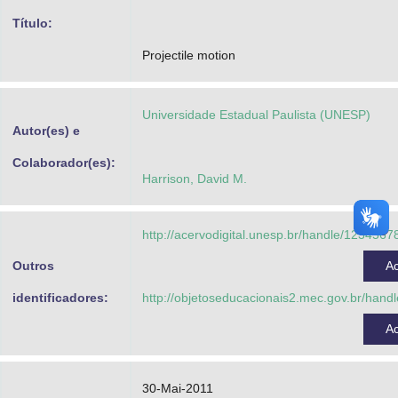
Advocacia-Geral da União
Título:
Projectile motion
Banco Central do Brasil
Planalto
Universidade Estadual Paulista (UNESP)
Autor(es) e
Colaborador(es):
Harrison, David M.
http://acervodigital.unesp.br/handle/123456
Outros
A
identificadores:
http://objetoseducacionais2.mec.gov.br/han
A
30-Mai-2011