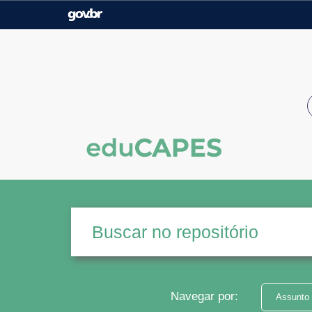
Casa Civil
Ministério da Justiça e
Segurança Pública
Ministério da Agricultura,
Ministério da Educação
Pecuária e Abastecimento
Ministério do Meio Ambiente
Ministério do Turismo
Secretaria de Governo
Gabinete de Segurança
Institucional
Navegar por:
Assunto