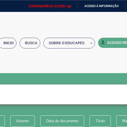
CORONAVÍRUS (COVID-19)
ACESSO À INFORMAÇÃO
Ministério da Defesa
Ministério das Relações
Mini
IR
Exteriores
PARA
O
Ministério da Cidadania
Ministério da Saúde
Mini
CONTEÚDO
ACESSO RE
INICIO
BUSCA
SOBRE O EDUCAPES
Ministério do Desenvolvimento
Controladoria-Geral da União
Minis
Regional
e do
Advocacia-Geral da União
Banco Central do Brasil
Plana
Autores
Data do documento
Título
Ma