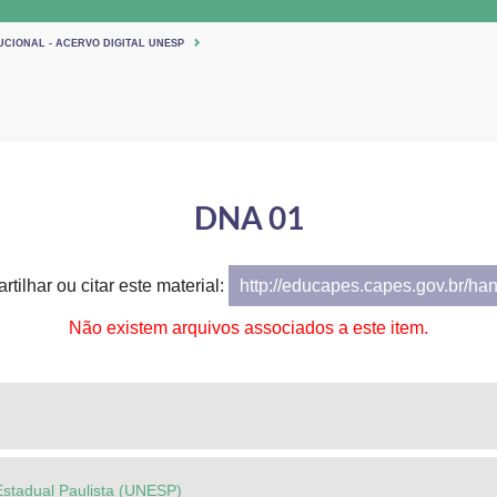
UCIONAL - ACERVO DIGITAL UNESP
DNA 01
tilhar ou citar este material:
http://educapes.capes.gov.br/ha
Não existem arquivos associados a este item.
Estadual Paulista (UNESP)