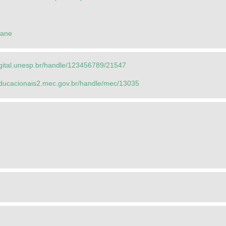
lane
igital.unesp.br/handle/123456789/21547
seducacionais2.mec.gov.br/handle/mec/13035