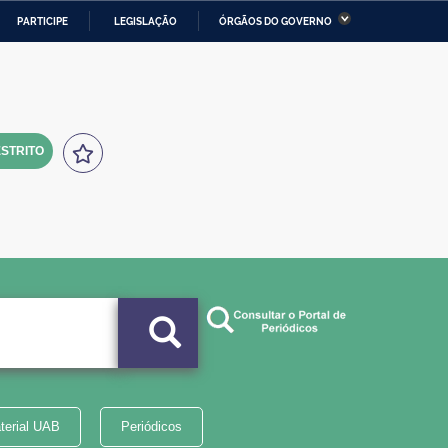
PARTICIPE
LEGISLAÇÃO
ÓRGÃOS DO GOVERNO
stério da Economia
Ministério da Infraestrutura
stério de Minas e Energia
Ministério da Ciência,
Tecnologia, Inovações e
Comunicações
STRITO
tério da Mulher, da Família
Secretaria-Geral
s Direitos Humanos
lto
terial UAB
Periódicos