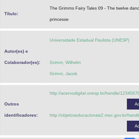
Advocacia-Geral da União
The Grimms Fairy Tales 09 - The twelve danc
Título:
princesse
Banco Central do Brasil
Planalto
Universidade Estadual Paulista (UNESP)
Autor(es) e
Colaborador(es):
Grimm, Wilhelm
Grimm, Jacob
http://acervodigital.unesp.br/handle/123456
Outros
A
identificadores:
http://objetoseducacionais2.mec.gov.br/han
A