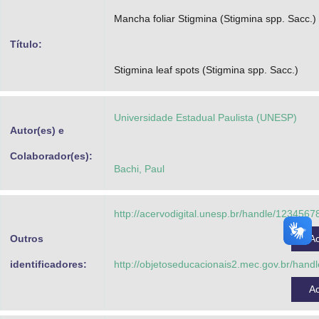
Advocacia-Geral da União
Mancha foliar Stigmina (Stigmina spp. Sacc.)
Título:
Banco Central do Brasil
Stigmina leaf spots (Stigmina spp. Sacc.)
Planalto
Universidade Estadual Paulista (UNESP)
Autor(es) e
Colaborador(es):
Bachi, Paul
http://acervodigital.unesp.br/handle/123456
Outros
A
identificadores:
http://objetoseducacionais2.mec.gov.br/han
A