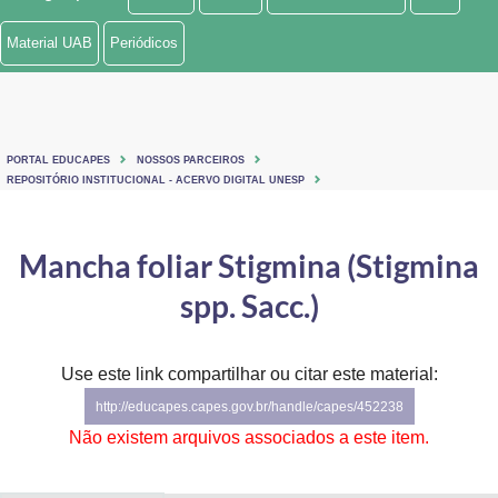
Ministério de Minas e Energia
Material UAB
Periódicos
Ministério da Ciência, Tecnologia, Inovações e Comunicações
Ministério do Meio Ambiente
PORTAL EDUCAPES
NOSSOS PARCEIROS
Ministério do Turismo
REPOSITÓRIO INSTITUCIONAL - ACERVO DIGITAL UNESP
Ministério do Desenvolvimento Regional
Mancha foliar Stigmina (Stigmina
Controladoria-Geral da União
spp. Sacc.)
Ministério da Mulher, da Família e dos Direitos Humanos
Use este link compartilhar ou citar este material:
Secretaria-Geral
http://educapes.capes.gov.br/handle/capes/452238
Secretaria de Governo
Não existem arquivos associados a este item.
Gabinete de Segurança Institucional