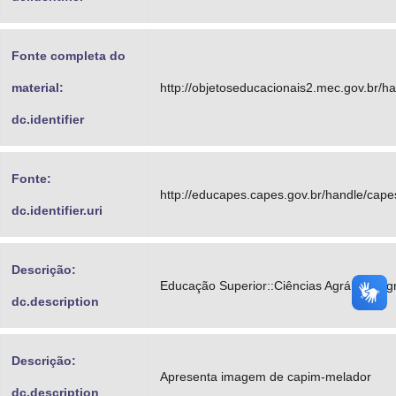
Fonte completa do
material:
http://objetoseducacionais2.mec.gov.br/
dc.identifier
Fonte:
http://educapes.capes.gov.br/handle/cap
dc.identifier.uri
Descrição:
Educação Superior::Ciências Agrárias::A
dc.description
Descrição:
Apresenta imagem de capim-melador
dc.description