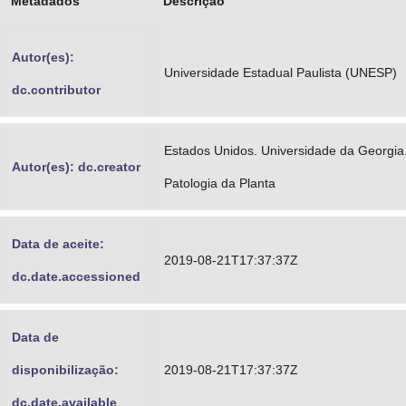
Metadados
Descrição
Advocacia-Geral da União
Autor(es):
Banco Central do Brasil
Universidade Estadual Paulista (UNESP)
dc.contributor
Planalto
Estados Unidos. Universidade da Georgia.
Autor(es): dc.creator
Patologia da Planta
Data de aceite:
2019-08-21T17:37:37Z
dc.date.accessioned
Data de
disponibilização:
2019-08-21T17:37:37Z
dc.date.available