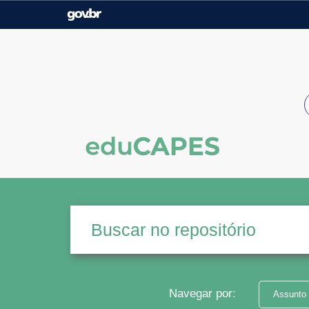
Casa Civil
Ministério da Justiça e
Segurança Pública
Ministério da Agricultura,
Ministério da Educação
Pecuária e Abastecimento
Ministério do Meio Ambiente
Ministério do Turismo
Secretaria de Governo
Gabinete de Segurança
Institucional
Navegar por:
Assunto