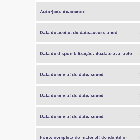
Autor(es): dc.creator
Data de aceite: dc.date.accessioned
Data de disponibilização: dc.date.available
Data de envio: dc.date.issued
Data de envio: dc.date.issued
Data de envio: dc.date.issued
Fonte completa do material: dc.identifier