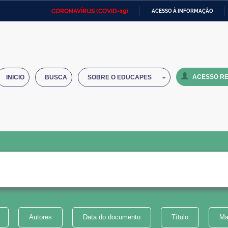
CORONAVÍRUS (COVID-19)
ACESSO À INFORMAÇÃO
Ministério da Defesa
Ministério das Relações
Mini
IR
Exteriores
PARA
O
Ministério da Cidadania
Ministério da Saúde
Mini
CONTEÚDO
ACESSO RE
INICIO
BUSCA
SOBRE O EDUCAPES
Ministério do Desenvolvimento
Controladoria-Geral da União
Minis
Regional
e do
Advocacia-Geral da União
Banco Central do Brasil
Plana
Autores
Data do documento
Título
Ma