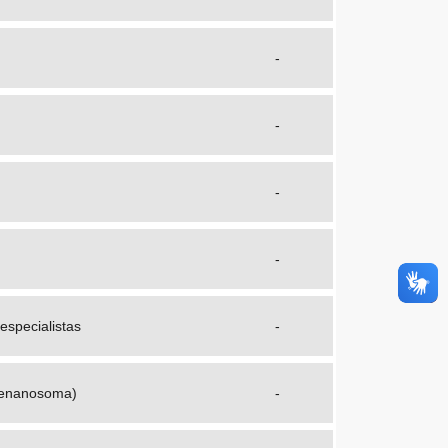
-
-
-
-
especialistas
-
Renanosoma)
-