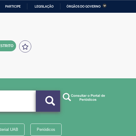
PARTICIPE
LEGISLAÇÃO
ÓRGÃOS DO GOVERNO
stério da Economia
Ministério da Infraestrutura
stério de Minas e Energia
Ministério da Ciência,
Tecnologia, Inovações e
Comunicações
STRITO
tério da Mulher, da Família
Secretaria-Geral
s Direitos Humanos
lto
terial UAB
Periódicos