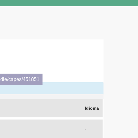
ndle/capes/451851
Idioma
-