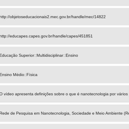
http://objetoseducacionais2.mec.gov.br/handle/mec/14822
http://educapes.capes.gov.br/handle/capes/451851
Educação Superior::Multidisciplinar::Ensino
Ensino Médio::Física
O vídeo apresenta definições sobre o que é nanotecnologia por vários 
Rede de Pesquisa em Nanotecnologia, Sociedade e Meio Ambiente (