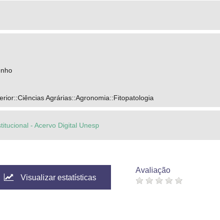
enho
ior::Ciências Agrárias::Agronomia::Fitopatologia
titucional - Acervo Digital Unesp
Avaliação
Visualizar estatísticas