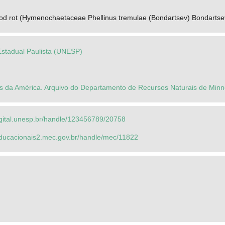
od rot (Hymenochaetaceae Phellinus tremulae (Bondartsev) Bondartsev
Estadual Paulista (UNESP)
s da América. Arquivo do Departamento de Recursos Naturais de Minn
igital.unesp.br/handle/123456789/20758
seducacionais2.mec.gov.br/handle/mec/11822