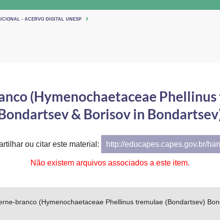
UCIONAL - ACERVO DIGITAL UNESP
anco (Hymenochaetaceae Phellinus 
Bondartsev & Borisov in Bondartsev
tilhar ou citar este material:
http://educapes.capes.gov.br/ha
Não existem arquivos associados a este item.
erne-branco (Hymenochaetaceae Phellinus tremulae (Bondartsev) Bond