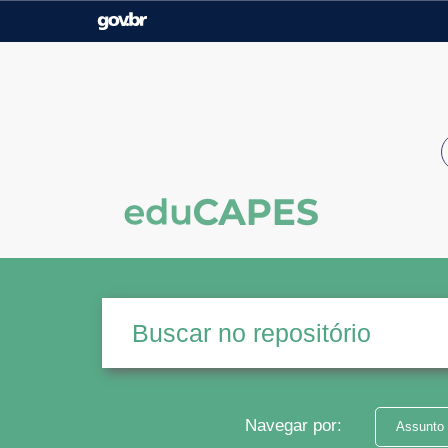
Casa Civil
Ministério da Justiça e
Segurança Pública
Ministério da Agricultura,
Ministério da Educação
Pecuária e Abastecimento
Ministério do Meio Ambiente
Ministério do Turismo
Secretaria de Governo
Gabinete de Segurança
Institucional
Navegar por:
Assunto