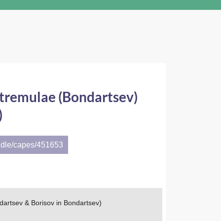
tremulae (Bondartsev)
)
ndle/capes/451653
artsev & Borisov in Bondartsev)