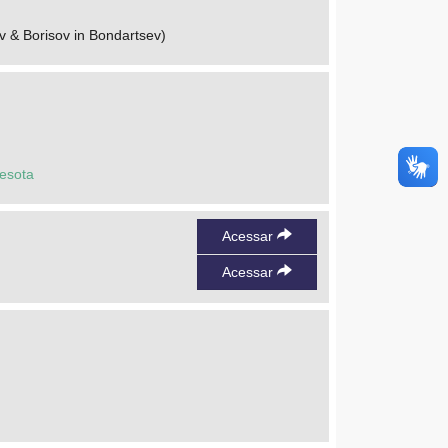
 & Borisov in Bondartsev)
esota
Acessar
Acessar