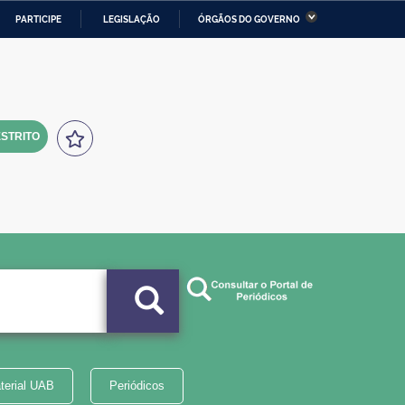
PARTICIPE
LEGISLAÇÃO
ÓRGÃOS DO GOVERNO
stério da Economia
Ministério da Infraestrutura
stério de Minas e Energia
Ministério da Ciência,
Tecnologia, Inovações e
Comunicações
STRITO
tério da Mulher, da Família
Secretaria-Geral
s Direitos Humanos
lto
terial UAB
Periódicos