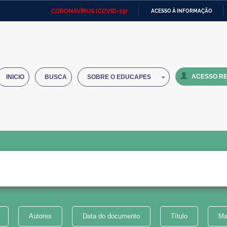
CORONAVÍRUS (COVID-19)
ACESSO À INFORMAÇÃO
Ministério da Defesa
Ministério das Relações
Mini
IR
Exteriores
PARA
O
Ministério da Cidadania
Ministério da Saúde
Mini
CONTEÚDO
ACESSO RE
INICIO
BUSCA
SOBRE O EDUCAPES
Ministério do Desenvolvimento
Controladoria-Geral da União
Minis
Regional
e do
Advocacia-Geral da União
Banco Central do Brasil
Plana
Autores
Data do documento
Título
Ma