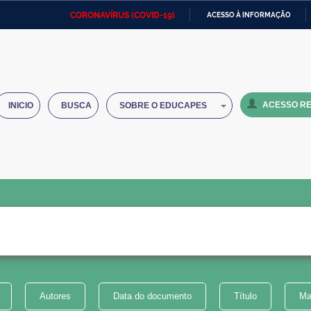
CORONAVÍRUS (COVID-19)
ACESSO À INFORMAÇÃO
Ministério da Defesa
Ministério das Relações
Mini
IR
Exteriores
PARA
O
Ministério da Cidadania
Ministério da Saúde
Mini
CONTEÚDO
ACESSO RE
INICIO
BUSCA
SOBRE O EDUCAPES
Ministério do Desenvolvimento
Controladoria-Geral da União
Minis
Regional
e do
Advocacia-Geral da União
Banco Central do Brasil
Plana
Autores
Data do documento
Título
Ma