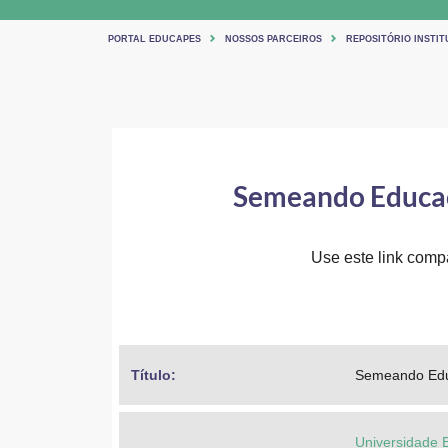
PORTAL EDUCAPES
NOSSOS PARCEIROS
REPOSITÓRIO INSTIT
Semeando Educaçã
Use este link compar
Título: 
Semeando Educ
Universidade 