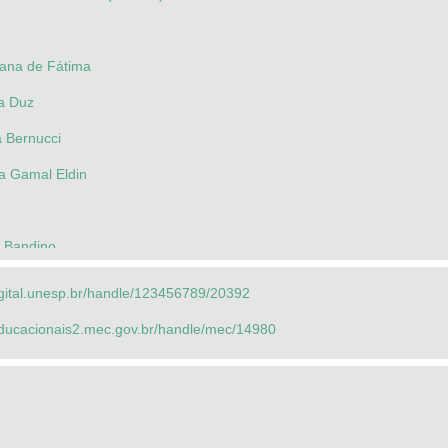
zana de Fátima
na Duz
na Bernucci
a Gamal Eldin
o Bandino
el Gerber
igital.unesp.br/handle/123456789/20392
ando Roberto
seducacionais2.mec.gov.br/handle/mec/14980
rge Yoshio
 A. Maes
ia Misae