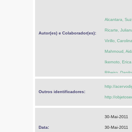
Alcantara, Su
Ricarte, Julia
Autor(es) e Colaborador(es): 
Virillo, Caroli
Mahmoud, Aid
Ikemoto, Erica
Ribeiro, Danil
Hornink, Gabri
http://acervod
Outros identificadores: 
Martins, Fern
http://objeto
Tamashiro, Jo
Santos, Flavio
30-Mai-2011
Watanabe, Tân
Data: 
30-Mai-2011