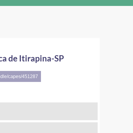
a de Itirapina-SP
ndle/capes/451287