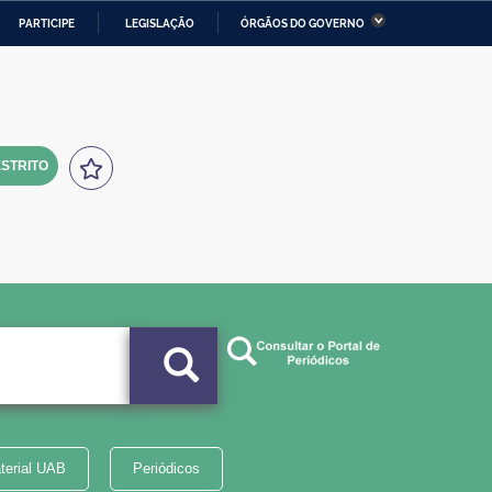
PARTICIPE
LEGISLAÇÃO
ÓRGÃOS DO GOVERNO
stério da Economia
Ministério da Infraestrutura
stério de Minas e Energia
Ministério da Ciência,
Tecnologia, Inovações e
Comunicações
STRITO
tério da Mulher, da Família
Secretaria-Geral
s Direitos Humanos
lto
terial UAB
Periódicos