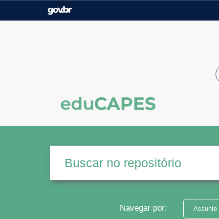
Casa Civil
Ministério da Justiça e
Segurança Pública
Ministério da Agricultura,
Ministério da Educação
Pecuária e Abastecimento
Ministério do Meio Ambiente
Ministério do Turismo
Secretaria de Governo
Gabinete de Segurança
Institucional
Navegar por:
Assunto