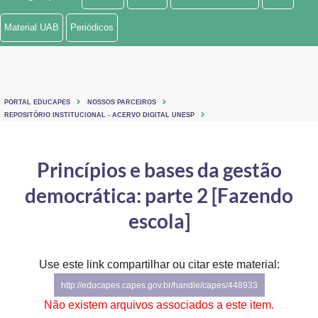
Ministério de Minas e Energia
Material UAB
Periódicos
Ministério da Ciência, Tecnologia, Inovações e Comunicações
Ministério do Meio Ambiente
PORTAL EDUCAPES
NOSSOS PARCEIROS
Ministério do Turismo
REPOSITÓRIO INSTITUCIONAL - ACERVO DIGITAL UNESP
Ministério do Desenvolvimento Regional
Princípios e bases da gestão
Controladoria-Geral da União
democrática: parte 2 [Fazendo
Ministério da Mulher, da Família e dos Direitos Humanos
escola]
Secretaria-Geral
Use este link compartilhar ou citar este material:
Secretaria de Governo
http://educapes.capes.gov.br/handle/capes/448933
Gabinete de Segurança Institucional
Não existem arquivos associados a este item.