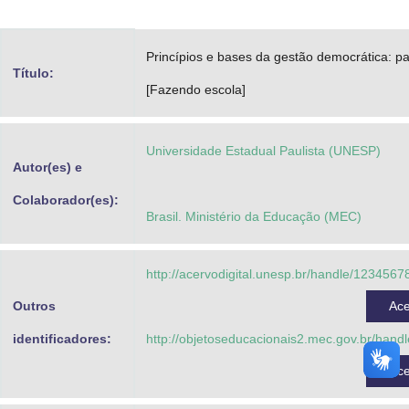
Advocacia-Geral da União
Princípios e bases da gestão democrática: pa
Banco Central do Brasil
Título:
[Fazendo escola]
Planalto
Universidade Estadual Paulista (UNESP)
Autor(es) e
Colaborador(es):
Brasil. Ministério da Educação (MEC)
http://acervodigital.unesp.br/handle/123456
Outros
Ac
identificadores:
http://objetoseducacionais2.mec.gov.br/hand
Ac