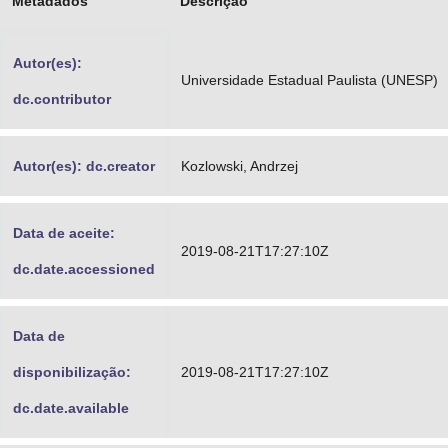
Metadados
Descrição
Advocacia-Geral da União
Autor(es):
Banco Central do Brasil
Universidade Estadual Paulista (UNESP)
dc.contributor
Planalto
Autor(es): dc.creator
Kozlowski, Andrzej
Data de aceite:
2019-08-21T17:27:10Z
dc.date.accessioned
Data de
disponibilização:
2019-08-21T17:27:10Z
dc.date.available