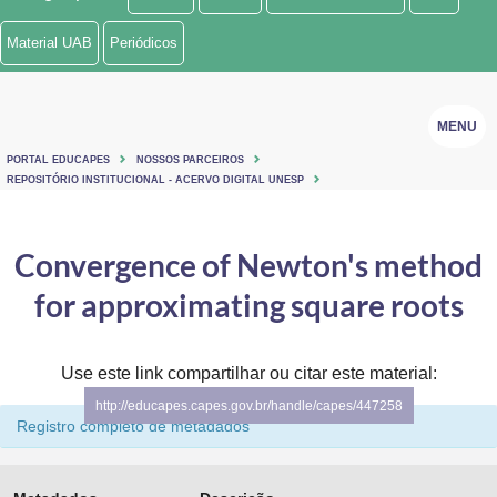
Ministério de Minas e Energia
Material UAB
Periódicos
Ministério da Ciência, Tecnologia, Inovações e Comunicações
MENU
Ministério do Meio Ambiente
PORTAL EDUCAPES
NOSSOS PARCEIROS
Ministério do Turismo
REPOSITÓRIO INSTITUCIONAL - ACERVO DIGITAL UNESP
Ministério do Desenvolvimento Regional
Convergence of Newton's method
Controladoria-Geral da União
for approximating square roots
Ministério da Mulher, da Família e dos Direitos Humanos
Use este link compartilhar ou citar este material:
Secretaria-Geral
http://educapes.capes.gov.br/handle/capes/447258
Secretaria de Governo
Registro completo de metadados
Gabinete de Segurança Institucional