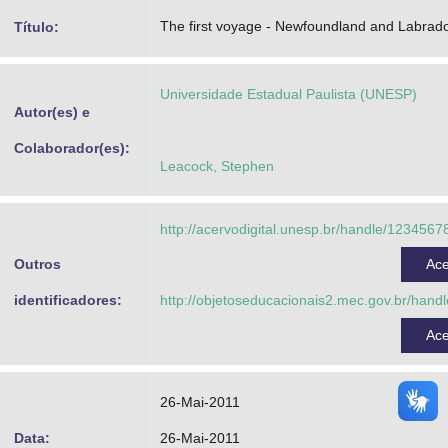
Advocacia-Geral da União
The first voyage - Newfoundland and Labrad
Título:
Banco Central do Brasil
Universidade Estadual Paulista (UNESP)
Planalto
Autor(es) e
Colaborador(es):
Leacock, Stephen
http://acervodigital.unesp.br/handle/123456
Outros
Ac
identificadores:
http://objetoseducacionais2.mec.gov.br/hand
Ac
26-Mai-2011
Data:
26-Mai-2011