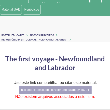
Ministério de Minas e Energia
Material UAB
Periódicos
Ministério da Ciência, Tecnologia, Inovações e Comunicações
Ministério do Meio Ambiente
PORTAL EDUCAPES
NOSSOS PARCEIROS
Ministério do Turismo
REPOSITÓRIO INSTITUCIONAL - ACERVO DIGITAL UNESP
Ministério do Desenvolvimento Regional
The first voyage - Newfoundland
Controladoria-Geral da União
and Labrador
Ministério da Mulher, da Família e dos Direitos Humanos
Use este link compartilhar ou citar este material:
Secretaria-Geral
http://educapes.capes.gov.br/handle/capes/445794
Secretaria de Governo
Não existem arquivos associados a este item.
Gabinete de Segurança Institucional