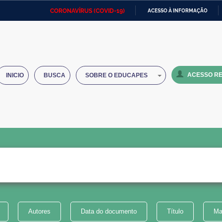
CORONAVÍRUS (COVID-19)
ACESSO À INFORMAÇÃO
Ministério da Defesa
Ministério das Relações
Mini
IR
Exteriores
PARA
O
Ministério da Cidadania
Ministério da Saúde
Mini
CONTEÚDO
ACESSO RE
INICIO
BUSCA
SOBRE O EDUCAPES
Ministério do Desenvolvimento
Controladoria-Geral da União
Minis
Regional
e do
Advocacia-Geral da União
Banco Central do Brasil
Plana
Autores
Data do documento
Título
Ma