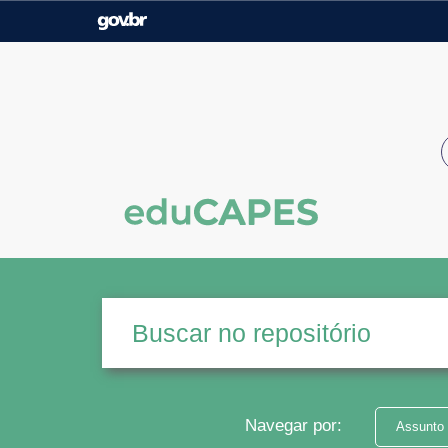
Casa Civil
Ministério da Justiça e
Segurança Pública
Ministério da Agricultura,
Ministério da Educação
Pecuária e Abastecimento
Ministério do Meio Ambiente
Ministério do Turismo
Secretaria de Governo
Gabinete de Segurança
Institucional
Navegar por:
Assunto