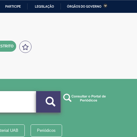
PARTICIPE
LEGISLAÇÃO
ÓRGÃOS DO GOVERNO
stério da Economia
Ministério da Infraestrutura
stério de Minas e Energia
Ministério da Ciência,
Tecnologia, Inovações e
Comunicações
STRITO
tério da Mulher, da Família
Secretaria-Geral
s Direitos Humanos
lto
terial UAB
Periódicos