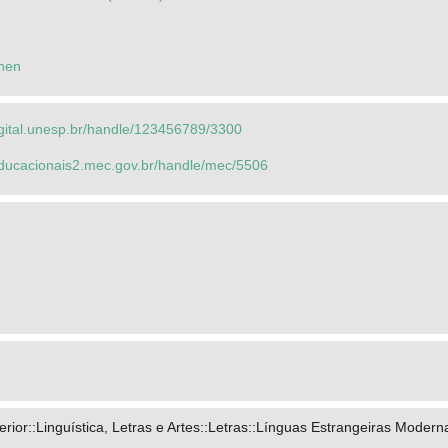
hen
igital.unesp.br/handle/123456789/3300
seducacionais2.mec.gov.br/handle/mec/5506
ior::Linguística, Letras e Artes::Letras::Línguas Estrangeiras Modern