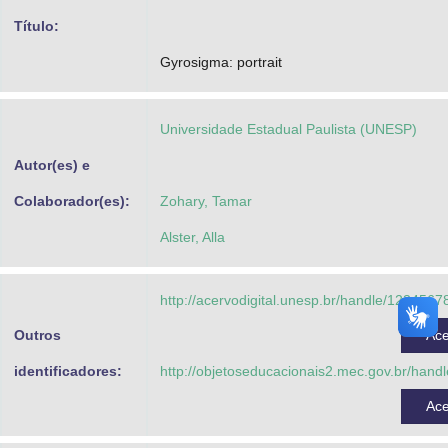
Advocacia-Geral da União
Título:
Gyrosigma: portrait
Banco Central do Brasil
Planalto
Universidade Estadual Paulista (UNESP)
Autor(es) e
Colaborador(es):
Zohary, Tamar
Alster, Alla
http://acervodigital.unesp.br/handle/123456
Outros
Ac
identificadores:
http://objetoseducacionais2.mec.gov.br/hand
Ac