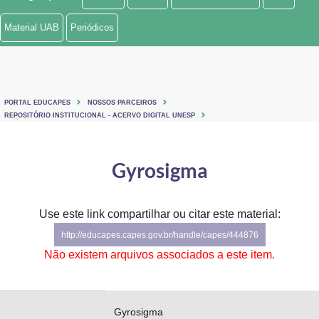
Ministério de Minas e Energia
Material UAB
Periódicos
Ministério da Ciência, Tecnologia, Inovações e Comunicações
Ministério do Meio Ambiente
PORTAL EDUCAPES
NOSSOS PARCEIROS
Ministério do Turismo
REPOSITÓRIO INSTITUCIONAL - ACERVO DIGITAL UNESP
Ministério do Desenvolvimento Regional
Gyrosigma
Controladoria-Geral da União
Ministério da Mulher, da Família e dos Direitos Humanos
Use este link compartilhar ou citar este material:
http://educapes.capes.gov.br/handle/capes/444876
Secretaria-Geral
Não existem arquivos associados a este item.
Secretaria de Governo
Gabinete de Segurança Institucional
Gyrosigma