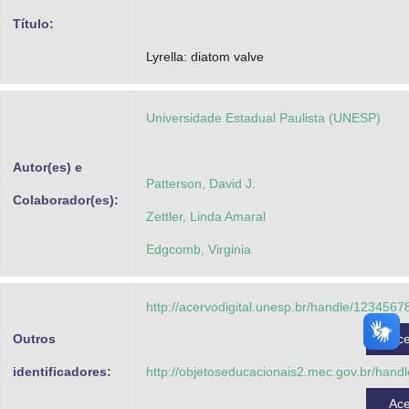
Advocacia-Geral da União
Título:
Lyrella: diatom valve
Banco Central do Brasil
Planalto
Universidade Estadual Paulista (UNESP)
Autor(es) e
Patterson, David J.
Colaborador(es):
Zettler, Linda Amaral
Edgcomb, Virginia
http://acervodigital.unesp.br/handle/123456
Outros
Ac
identificadores:
http://objetoseducacionais2.mec.gov.br/hand
Ac