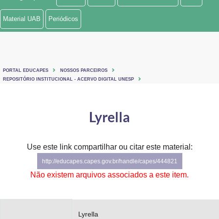
Ministério de Minas e Energia
Material UAB
Periódicos
Ministério da Ciência, Tecnologia, Inovações e Comunicações
Ministério do Meio Ambiente
PORTAL EDUCAPES
NOSSOS PARCEIROS
Ministério do Turismo
REPOSITÓRIO INSTITUCIONAL - ACERVO DIGITAL UNESP
Ministério do Desenvolvimento Regional
Lyrella
Controladoria-Geral da União
Ministério da Mulher, da Família e dos Direitos Humanos
Use este link compartilhar ou citar este material:
http://educapes.capes.gov.br/handle/capes/444821
Secretaria-Geral
Não existem arquivos associados a este item.
Secretaria de Governo
Gabinete de Segurança Institucional
Lyrella