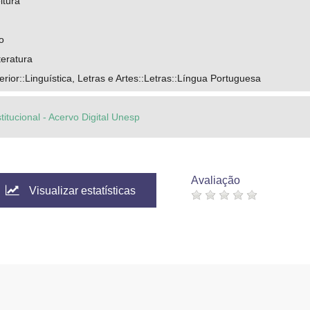
itura
o
teratura
ior::Linguística, Letras e Artes::Letras::Língua Portuguesa
titucional - Acervo Digital Unesp
Avaliação
Visualizar estatísticas