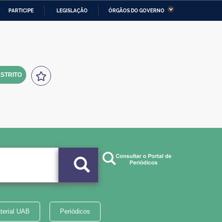
PARTICIPE
LEGISLAÇÃO
ÓRGÃOS DO GOVERNO
stério da Economia
Ministério da Infraestrutura
stério de Minas e Energia
Ministério da Ciência,
Tecnologia, Inovações e
Comunicações
STRITO
tério da Mulher, da Família
Secretaria-Geral
s Direitos Humanos
lto
terial UAB
Periódicos