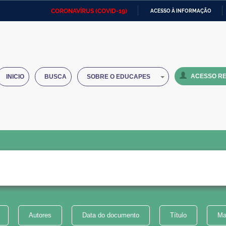
CORONAVÍRUS (COVID-19)
ACESSO À INFORMAÇÃO
Ministério da Defesa
Ministério das Relações
Mini
IR
Exteriores
PARA
O
Ministério da Cidadania
Ministério da Saúde
Mini
CONTEÚDO
ACESSO RE
INICIO
BUSCA
SOBRE O EDUCAPES
Ministério do Desenvolvimento
Controladoria-Geral da União
Minis
Regional
e do
Advocacia-Geral da União
Banco Central do Brasil
Plana
Autores
Data do documento
Título
Ma