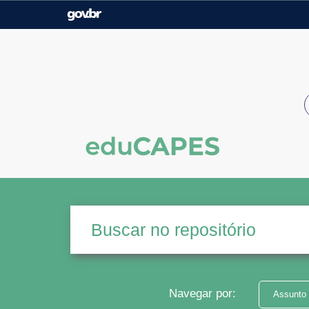
Casa Civil
Ministério da Justiça e
Segurança Pública
Ministério da Agricultura,
Ministério da Educação
Pecuária e Abastecimento
Ministério do Meio Ambiente
Ministério do Turismo
Secretaria de Governo
Gabinete de Segurança
Institucional
Navegar por:
Assunto