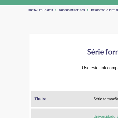
PORTAL EDUCAPES
NOSSOS PARCEIROS
REPOSITÓRIO INSTIT
Série for
Use este link compar
Título: 
Série formação 
Universidade 