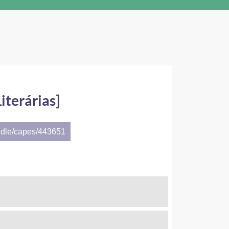
iterárias]
ndle/capes/443651