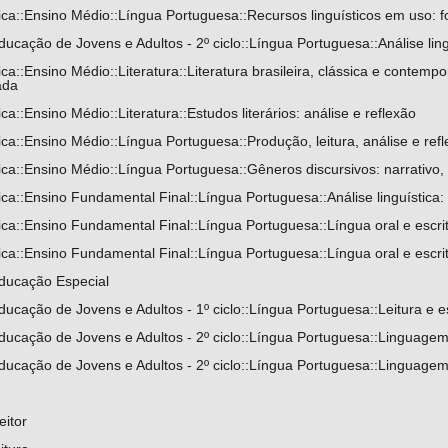
a::Ensino Médio::Língua Portuguesa::Recursos linguísticos em uso: fono
ucação de Jovens e Adultos - 2º ciclo::Língua Portuguesa::Análise ling
a::Ensino Médio::Literatura::Literatura brasileira, clássica e contempo
ada
a::Ensino Médio::Literatura::Estudos literários: análise e reflexão
a::Ensino Médio::Língua Portuguesa::Produção, leitura, análise e ref
a::Ensino Médio::Língua Portuguesa::Gêneros discursivos: narrativo, ar
a::Ensino Fundamental Final::Língua Portuguesa::Análise linguística:
a::Ensino Fundamental Final::Língua Portuguesa::Língua oral e escrita
a::Ensino Fundamental Final::Língua Portuguesa::Língua oral e escrita:
ducação Especial
ucação de Jovens e Adultos - 1º ciclo::Língua Portuguesa::Leitura e es
ucação de Jovens e Adultos - 2º ciclo::Língua Portuguesa::Linguagem e
ucação de Jovens e Adultos - 2º ciclo::Língua Portuguesa::Linguagem 
eitor