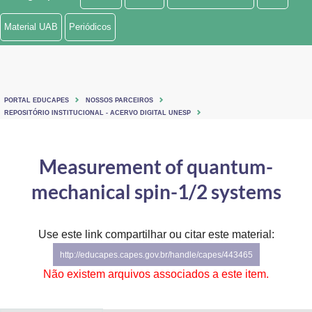
Ministério de Minas e Energia
Material UAB
Periódicos
Ministério da Ciência, Tecnologia, Inovações e Comunicações
Ministério do Meio Ambiente
PORTAL EDUCAPES
NOSSOS PARCEIROS
Ministério do Turismo
REPOSITÓRIO INSTITUCIONAL - ACERVO DIGITAL UNESP
Ministério do Desenvolvimento Regional
Measurement of quantum-
Controladoria-Geral da União
mechanical spin-1/2 systems
Ministério da Mulher, da Família e dos Direitos Humanos
Use este link compartilhar ou citar este material:
Secretaria-Geral
http://educapes.capes.gov.br/handle/capes/443465
Secretaria de Governo
Não existem arquivos associados a este item.
Gabinete de Segurança Institucional