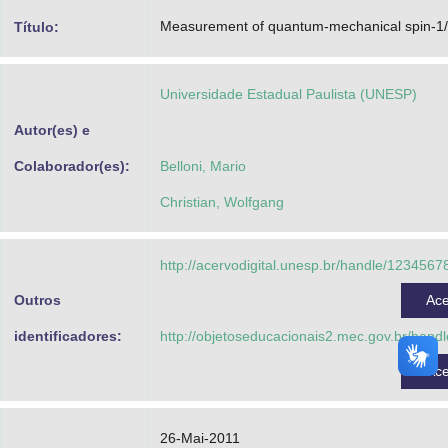
Advocacia-Geral da União
Measurement of quantum-mechanical spin-1
Título:
Banco Central do Brasil
Universidade Estadual Paulista (UNESP)
Planalto
Autor(es) e
Colaborador(es):
Belloni, Mario
Christian, Wolfgang
http://acervodigital.unesp.br/handle/123456
Outros
Ac
identificadores:
http://objetoseducacionais2.mec.gov.br/hand
Ac
26-Mai-2011