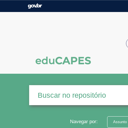
Casa Civil
Ministério da Justiça e
Segurança Pública
Ministério da Agricultura,
Ministério da Educação
Pecuária e Abastecimento
Ministério do Meio Ambiente
Ministério do Turismo
Secretaria de Governo
Gabinete de Segurança
Institucional
Navegar por:
Assunto