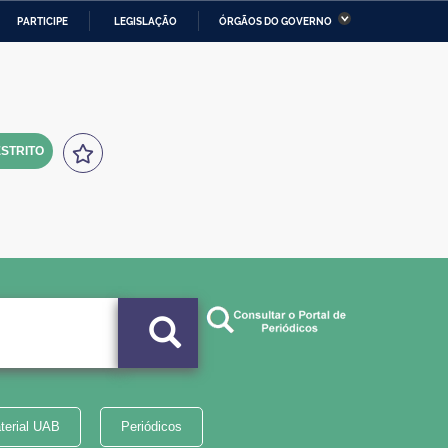
PARTICIPE
LEGISLAÇÃO
ÓRGÃOS DO GOVERNO
stério da Economia
Ministério da Infraestrutura
stério de Minas e Energia
Ministério da Ciência,
Tecnologia, Inovações e
Comunicações
STRITO
tério da Mulher, da Família
Secretaria-Geral
s Direitos Humanos
lto
terial UAB
Periódicos