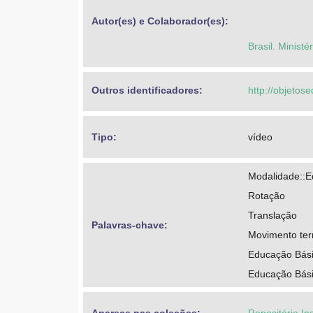
Autor(es) e Colaborador(es): 
Brasil. Minist
Outros identificadores: 
http://objeto
Tipo: 
vídeo
Modalidade::E
Rotação
Translação
Palavras-chave: 
Movimento ter
Educação Básic
Educação Bási