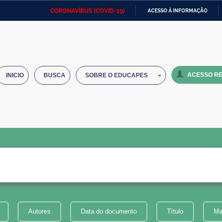
CORONAVÍRUS (COVID-19)
ACESSO À INFORMAÇÃO
Ministério da Defesa
Ministério das Relações
Mini
IR
Exteriores
PARA
O
Ministério da Cidadania
Ministério da Saúde
Mini
CONTEÚDO
ACESSO RE
INICIO
BUSCA
SOBRE O EDUCAPES
Ministério do Desenvolvimento
Controladoria-Geral da União
Minis
Regional
e do
Advocacia-Geral da União
Banco Central do Brasil
Plana
Autores
Data do documento
Título
Ma