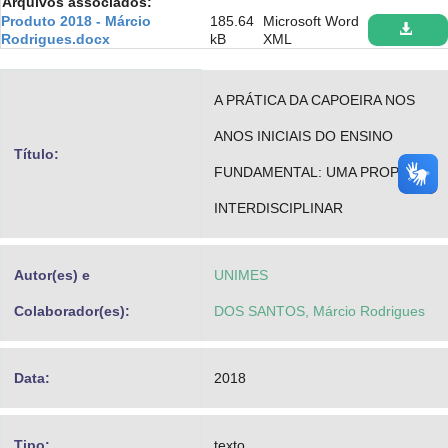
Arquivos associados:
Advocacia-Geral da União
Produto 2018 - Márcio
185.64
Microsoft Word
Rodrigues.docx
kB
XML
Banco Central do Brasil
A PRÁTICA DA CAPOEIRA NOS
Planalto
ANOS INICIAIS DO ENSINO
Título:
FUNDAMENTAL: UMA PROPOSTA
INTERDISCIPLINAR
Autor(es) e
UNIMES
Colaborador(es):
DOS SANTOS, Márcio Rodrigues
Data:
2018
Tipo:
texto