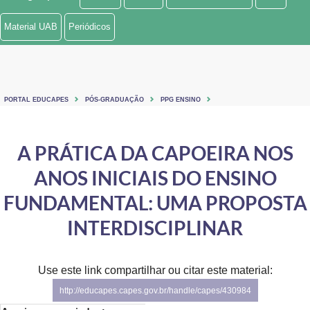
Ministério de Minas e Energia
Material UAB
Periódicos
Ministério da Ciência, Tecnologia, Inovações e Comunicações
Ministério do Meio Ambiente
PORTAL EDUCAPES
PÓS-GRADUAÇÃO
PPG ENSINO
Ministério do Turismo
Ministério do Desenvolvimento Regional
A PRÁTICA DA CAPOEIRA NOS
ANOS INICIAIS DO ENSINO
Controladoria-Geral da União
FUNDAMENTAL: UMA PROPOSTA
Ministério da Mulher, da Família e dos Direitos Humanos
INTERDISCIPLINAR
Secretaria-Geral
Secretaria de Governo
Use este link compartilhar ou citar este material:
http://educapes.capes.gov.br/handle/capes/430984
Gabinete de Segurança Institucional