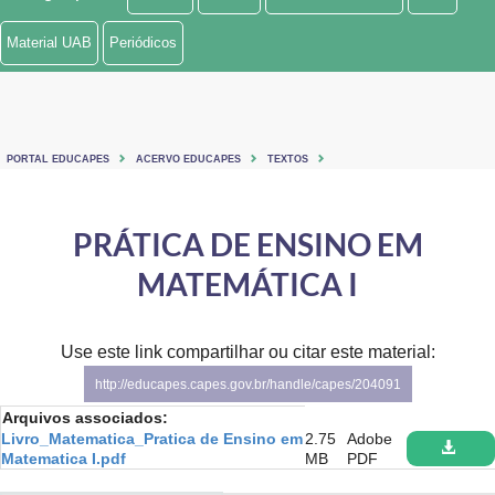
Ministério de Minas e Energia
Material UAB
Periódicos
Ministério da Ciência, Tecnologia, Inovações e Comunicações
Ministério do Meio Ambiente
PORTAL EDUCAPES
ACERVO EDUCAPES
TEXTOS
Ministério do Turismo
Ministério do Desenvolvimento Regional
PRÁTICA DE ENSINO EM
MATEMÁTICA I
Controladoria-Geral da União
Ministério da Mulher, da Família e dos Direitos Humanos
Use este link compartilhar ou citar este material:
Secretaria-Geral
http://educapes.capes.gov.br/handle/capes/204091
Arquivos associados:
Secretaria de Governo
Livro_Matematica_Pratica de Ensino em
2.75
Adobe
Matematica I.pdf
MB
PDF
Gabinete de Segurança Institucional