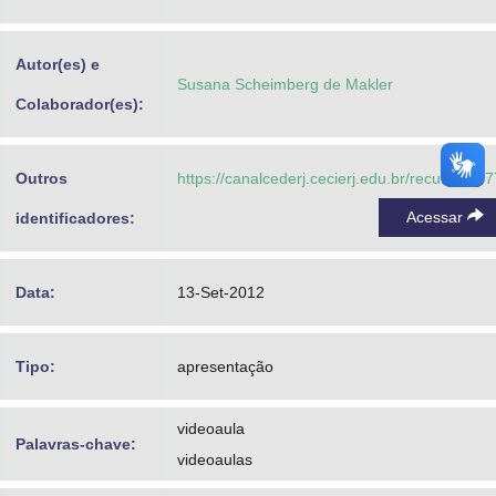
Advocacia-Geral da União
Autor(es) e
Banco Central do Brasil
Susana Scheimberg de Makler
Colaborador(es):
Planalto
Outros
https://canalcederj.cecierj.edu.br/recurso/15
Acessar
identificadores:
Data:
13-Set-2012
Tipo:
apresentação
videoaula
Palavras-chave:
videoaulas