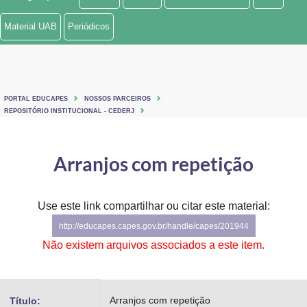
Ministério de Minas e Energia
Material UAB
Periódicos
Ministério da Ciência, Tecnologia, Inovações e Comunicações
Ministério do Meio Ambiente
PORTAL EDUCAPES
NOSSOS PARCEIROS
Ministério do Turismo
REPOSITÓRIO INSTITUCIONAL - CEDERJ
Ministério do Desenvolvimento Regional
Arranjos com repetição
Controladoria-Geral da União
Ministério da Mulher, da Família e dos Direitos Humanos
Use este link compartilhar ou citar este material:
http://educapes.capes.gov.br/handle/capes/201944
Secretaria-Geral
Não existem arquivos associados a este item.
Secretaria de Governo
Gabinete de Segurança Institucional
Arranjos com repetição
Título: