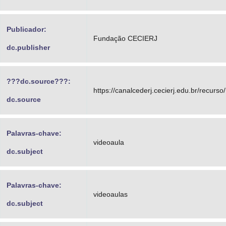
Publicador:
Fundação CECIERJ
dc.publisher
???dc.source???:
https://canalcederj.cecierj.edu.br/recurs
dc.source
Palavras-chave:
videoaula
dc.subject
Palavras-chave:
videoaulas
dc.subject