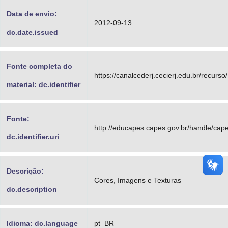
Data de envio:
2012-09-13
dc.date.issued
Fonte completa do
https://canalcederj.cecierj.edu.br/recurs
material: dc.identifier
Fonte:
http://educapes.capes.gov.br/handle/ca
dc.identifier.uri
Descrição:
Cores, Imagens e Texturas
dc.description
Idioma: dc.language
pt_BR