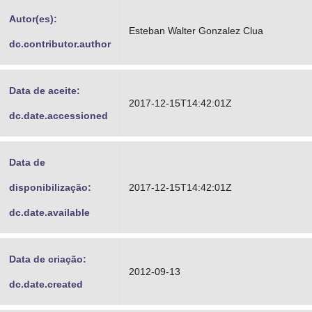
Advocacia-Geral da União
Autor(es):
Esteban Walter Gonzalez Clua
dc.contributor.author
Banco Central do Brasil
Planalto
Data de aceite:
2017-12-15T14:42:01Z
dc.date.accessioned
Data de
disponibilização:
2017-12-15T14:42:01Z
dc.date.available
Data de criação:
2012-09-13
dc.date.created