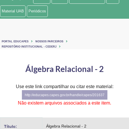
Ministério de Minas e Energia
Material UAB
Periódicos
Ministério da Ciência, Tecnologia, Inovações e Comunicações
Ministério do Meio Ambiente
PORTAL EDUCAPES
NOSSOS PARCEIROS
Ministério do Turismo
REPOSITÓRIO INSTITUCIONAL - CEDERJ
Ministério do Desenvolvimento Regional
Álgebra Relacional - 2
Controladoria-Geral da União
Ministério da Mulher, da Família e dos Direitos Humanos
Use este link compartilhar ou citar este material:
http://educapes.capes.gov.br/handle/capes/201637
Secretaria-Geral
Não existem arquivos associados a este item.
Secretaria de Governo
Gabinete de Segurança Institucional
Álgebra Relacional - 2
Título: