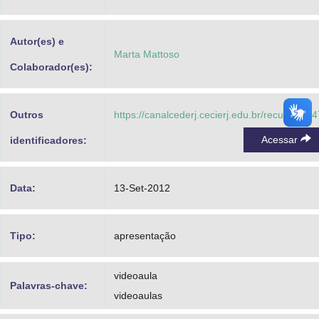
Advocacia-Geral da União
Autor(es) e
Banco Central do Brasil
Marta Mattoso
Colaborador(es):
Planalto
Outros
https://canalcederj.cecierj.edu.br/recurso/15
Acessar
identificadores:
Data:
13-Set-2012
Tipo:
apresentação
videoaula
Palavras-chave:
videoaulas