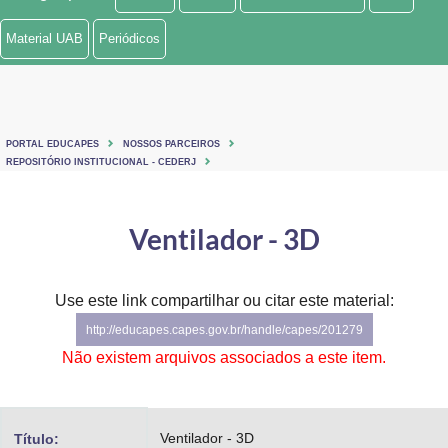
Ministério de Minas e Energia
Material UAB
Periódicos
Ministério da Ciência, Tecnologia, Inovações e Comunicações
Ministério do Meio Ambiente
PORTAL EDUCAPES
NOSSOS PARCEIROS
Ministério do Turismo
REPOSITÓRIO INSTITUCIONAL - CEDERJ
Ministério do Desenvolvimento Regional
Ventilador - 3D
Controladoria-Geral da União
Ministério da Mulher, da Família e dos Direitos Humanos
Use este link compartilhar ou citar este material:
http://educapes.capes.gov.br/handle/capes/201279
Secretaria-Geral
Não existem arquivos associados a este item.
Secretaria de Governo
Gabinete de Segurança Institucional
Ventilador - 3D
Título: