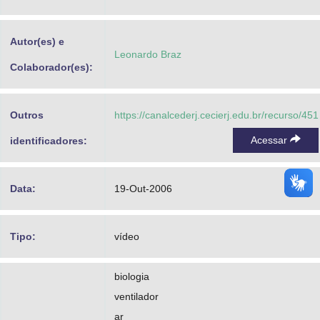
Advocacia-Geral da União
Autor(es) e
Banco Central do Brasil
Leonardo Braz
Colaborador(es):
Planalto
Outros
https://canalcederj.cecierj.edu.br/recurso/451
Acessar
identificadores:
Data:
19-Out-2006
Tipo:
vídeo
biologia
ventilador
ar