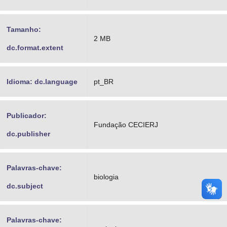
Tamanho:
2 MB
dc.format.extent
Idioma: dc.language
pt_BR
Publicador:
Fundação CECIERJ
dc.publisher
Palavras-chave:
biologia
dc.subject
Palavras-chave: