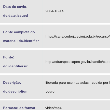
Data de envio:
2004-10-14
dc.date.issued
Fonte completa do
https://canalcederj.cecierj.edu.br/recurso
material: dc.identifier
Fonte:
http://educapes.capes.gov.br/handle/ca
dc.identifier.uri
Descrição:
liberada para uso nas aulas - cedida por
dc.description
Louro
Formato: dc.format
video/mp4