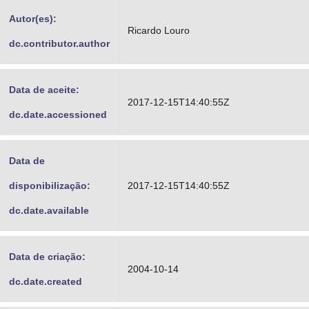
Advocacia-Geral da União
Autor(es):
Ricardo Louro
dc.contributor.author
Banco Central do Brasil
Planalto
Data de aceite:
2017-12-15T14:40:55Z
dc.date.accessioned
Data de
disponibilização:
2017-12-15T14:40:55Z
dc.date.available
Data de criação:
2004-10-14
dc.date.created