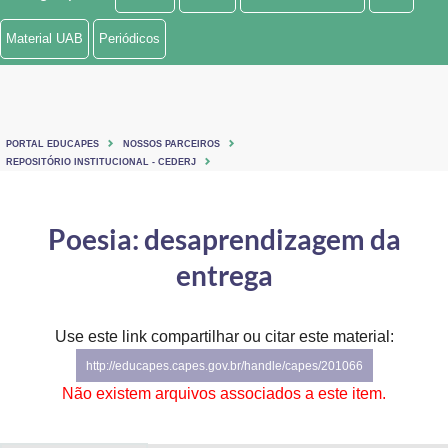
Ministério de Minas e Energia
Material UAB
Periódicos
Ministério da Ciência, Tecnologia, Inovações e Comunicações
Ministério do Meio Ambiente
PORTAL EDUCAPES
NOSSOS PARCEIROS
Ministério do Turismo
REPOSITÓRIO INSTITUCIONAL - CEDERJ
Ministério do Desenvolvimento Regional
Poesia: desaprendizagem da
Controladoria-Geral da União
entrega
Ministério da Mulher, da Família e dos Direitos Humanos
Use este link compartilhar ou citar este material:
Secretaria-Geral
http://educapes.capes.gov.br/handle/capes/201066
Secretaria de Governo
Não existem arquivos associados a este item.
Gabinete de Segurança Institucional