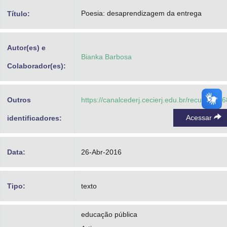
Advocacia-Geral da União
Poesia: desaprendizagem da entrega
Título:
Banco Central do Brasil
Autor(es) e
Planalto
Bianka Barbosa
Colaborador(es):
Outros
https://canalcederj.cecierj.edu.br/recurso/16
Acessar
identificadores:
Data:
26-Abr-2016
Tipo:
texto
educação pública