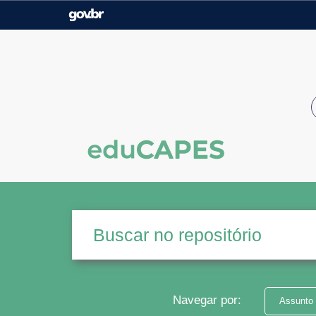
Casa Civil
Ministério da Justiça e
Segurança Pública
Ministério da Agricultura,
Ministério da Educação
Pecuária e Abastecimento
Ministério do Meio Ambiente
Ministério do Turismo
Secretaria de Governo
Gabinete de Segurança
Institucional
Navegar por:
Assunto