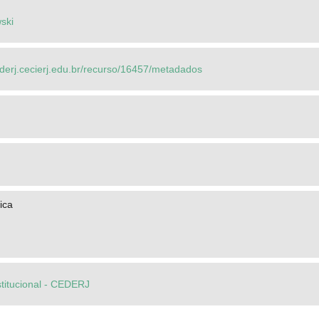
ski
ederj.cecierj.edu.br/recurso/16457/metadados
ica
stitucional - CEDERJ