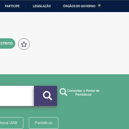
PARTICIPE
LEGISLAÇÃO
ÓRGÃOS DO GOVERNO
stério da Economia
Ministério da Infraestrutura
stério de Minas e Energia
Ministério da Ciência,
Tecnologia, Inovações e
Comunicações
STRITO
tério da Mulher, da Família
Secretaria-Geral
s Direitos Humanos
lto
terial UAB
Periódicos