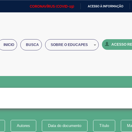
CORONAVÍRUS (COVID-19)
ACESSO À INFORMAÇÃO
Ministério da Defesa
Ministério das Relações
Mini
IR
Exteriores
PARA
O
Ministério da Cidadania
Ministério da Saúde
Mini
CONTEÚDO
ACESSO RE
INICIO
BUSCA
SOBRE O EDUCAPES
Ministério do Desenvolvimento
Controladoria-Geral da União
Minis
Regional
e do
Advocacia-Geral da União
Banco Central do Brasil
Plana
Autores
Data do documento
Título
Ma