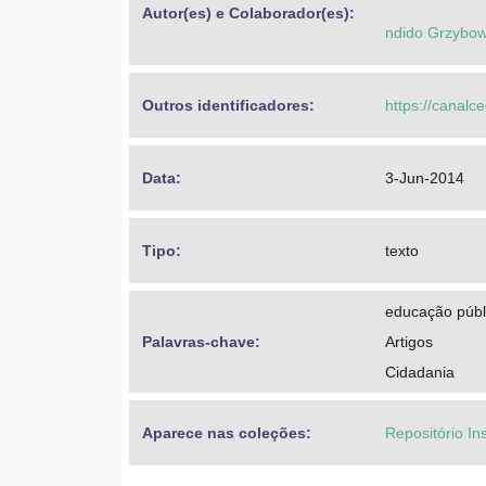
Autor(es) e Colaborador(es): 
ndido Grzybow
Outros identificadores: 
https://canalc
Data: 
3-Jun-2014
Tipo: 
texto
educação públ
Palavras-chave: 
Artigos
Cidadania
Aparece nas coleções:
Repositório In