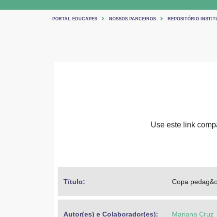
PORTAL EDUCAPES
NOSSOS PARCEIROS
REPOSITÓRIO INSTIT
Use este link compar
Título: 
Copa pedag&o
Autor(es) e Colaborador(es): 
Mariana Cruz