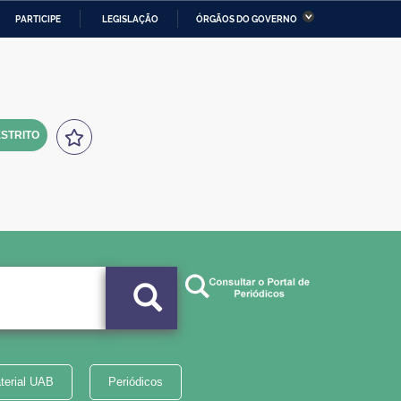
PARTICIPE
LEGISLAÇÃO
ÓRGÃOS DO GOVERNO
stério da Economia
Ministério da Infraestrutura
stério de Minas e Energia
Ministério da Ciência,
Tecnologia, Inovações e
Comunicações
STRITO
tério da Mulher, da Família
Secretaria-Geral
s Direitos Humanos
lto
terial UAB
Periódicos