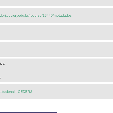
ederj.cecierj.edu.br/recurso/16440/metadados
ica
a
stitucional - CEDERJ