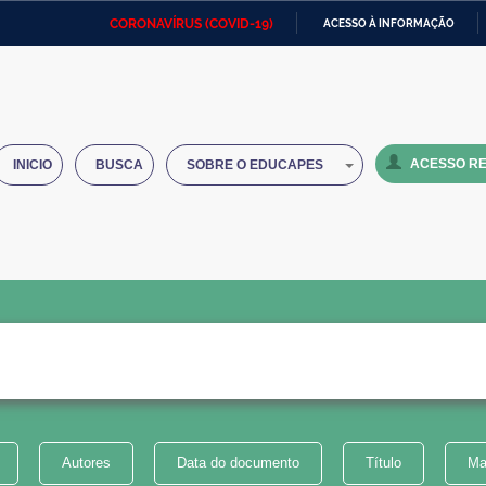
CORONAVÍRUS (COVID-19)
ACESSO À INFORMAÇÃO
Ministério da Defesa
Ministério das Relações
Mini
IR
Exteriores
PARA
O
Ministério da Cidadania
Ministério da Saúde
Mini
CONTEÚDO
ACESSO RE
INICIO
BUSCA
SOBRE O EDUCAPES
Ministério do Desenvolvimento
Controladoria-Geral da União
Minis
Regional
e do
Advocacia-Geral da União
Banco Central do Brasil
Plana
Autores
Data do documento
Título
Ma