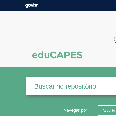
Casa Civil
Ministério da Justiça e
Segurança Pública
Ministério da Agricultura,
Ministério da Educação
Pecuária e Abastecimento
Ministério do Meio Ambiente
Ministério do Turismo
Secretaria de Governo
Gabinete de Segurança
Institucional
Navegar por:
Assunto