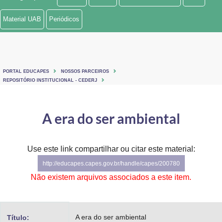
Ministério de Minas e Energia
Material UAB
Periódicos
Ministério da Ciência, Tecnologia, Inovações e Comunicações
Ministério do Meio Ambiente
PORTAL EDUCAPES
NOSSOS PARCEIROS
Ministério do Turismo
REPOSITÓRIO INSTITUCIONAL - CEDERJ
Ministério do Desenvolvimento Regional
A era do ser ambiental
Controladoria-Geral da União
Ministério da Mulher, da Família e dos Direitos Humanos
Use este link compartilhar ou citar este material:
http://educapes.capes.gov.br/handle/capes/200780
Secretaria-Geral
Não existem arquivos associados a este item.
Secretaria de Governo
Gabinete de Segurança Institucional
A era do ser ambiental
Título: