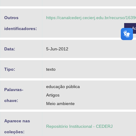
Advocacia-Geral da União
Outros
https://canalcederj.cecierj.edu.br/recurso/16
Banco Central do Brasil
A
identificadores:
Planalto
Data:
5-Jun-2012
Tipo:
texto
educação pública
Palavras-
Artigos
chave:
Meio ambiente
Aparece nas
Repositório Institucional - CEDERJ
coleções: