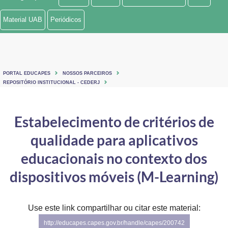
Ministério de Minas e Energia
Material UAB
Periódicos
Ministério da Ciência, Tecnologia, Inovações e Comunicações
Ministério do Meio Ambiente
PORTAL EDUCAPES
NOSSOS PARCEIROS
Ministério do Turismo
REPOSITÓRIO INSTITUCIONAL - CEDERJ
Ministério do Desenvolvimento Regional
Estabelecimento de critérios de
Controladoria-Geral da União
qualidade para aplicativos
Ministério da Mulher, da Família e dos Direitos Humanos
educacionais no contexto dos
Secretaria-Geral
dispositivos móveis (M-Learning)
Secretaria de Governo
Use este link compartilhar ou citar este material:
Gabinete de Segurança Institucional
http://educapes.capes.gov.br/handle/capes/200742