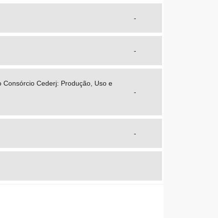
-
-
o Consórcio Cederj: Produção, Uso e
-
-