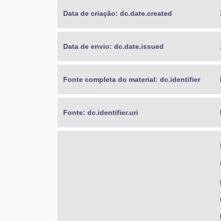
Data de criação: dc.date.created
Data de envio: dc.date.issued
Fonte completa do material: dc.identifier
Fonte: dc.identifier.uri