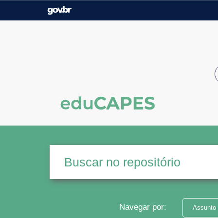
Casa Civil
Ministério da Justiça e
Segurança Pública
Ministério da Agricultura,
Ministério da Educação
Pecuária e Abastecimento
Ministério do Meio Ambiente
Ministério do Turismo
Secretaria de Governo
Gabinete de Segurança
Institucional
Navegar por:
Assunto