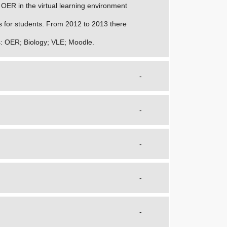
 OER in the virtual learning environment
es for students. From 2012 to 2013 there
s: OER; Biology; VLE; Moodle.
-
-
-
-
-