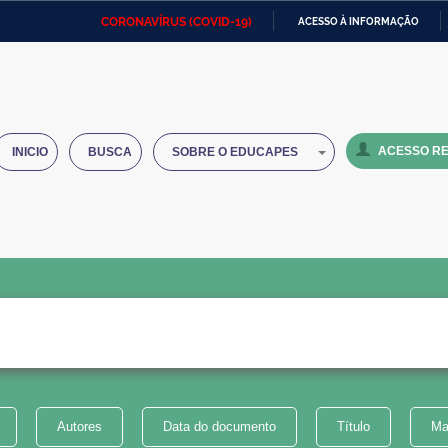
CORONAVÍRUS (COVID-19)
ACESSO À INFORMAÇÃO
Ministério da Defesa
Ministério das Relações
Mini
IR
Exteriores
PARA
O
Ministério da Cidadania
Ministério da Saúde
Mini
CONTEÚDO
ACESSO RE
INICIO
BUSCA
SOBRE O EDUCAPES
Ministério do Desenvolvimento
Controladoria-Geral da União
Minis
Regional
e do
Advocacia-Geral da União
Banco Central do Brasil
Plana
Autores
Data do documento
Título
Ma