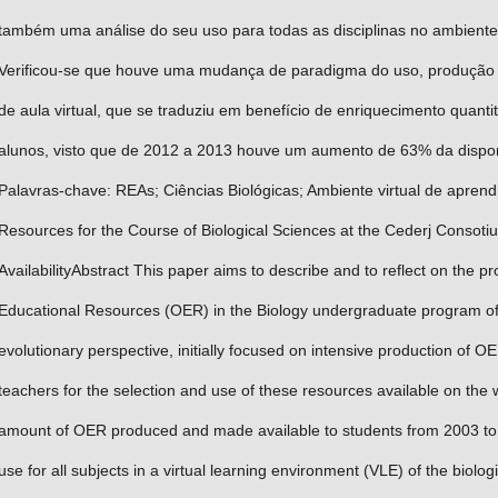
também uma análise do seu uso para todas as disciplinas no ambiente
Verificou-se que houve uma mudança de paradigma do uso, produção e
de aula virtual, que se traduziu em benefício de enriquecimento quanti
alunos, visto que de 2012 a 2013 houve um aumento de 63% da disponi
Palavras-chave: REAs; Ciências Biológicas; Ambiente virtual de apre
Resources for the Course of Biological Sciences at the Cederj Consoti
AvailabilityAbstract This paper aims to describe and to reflect on the 
Educational Resources (OER) in the Biology undergraduate program of t
evolutionary perspective, initially focused on intensive production of O
teachers for the selection and use of these resources available on the
amount of OER produced and made available to students from 2003 to 2
use for all subjects in a virtual learning environment (VLE) of the biolog