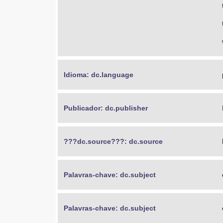
Idioma: dc.language
Publicador: dc.publisher
???dc.source???: dc.source
Palavras-chave: dc.subject
Palavras-chave: dc.subject