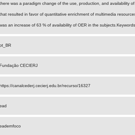
there was a paradigm change of the use, production, and availability of
that resulted in favor of quantitative enrichment of multimedia resourc
was an increase of 63 % of availability of OER in the subjects.Keyword
pt_BR
Fundação CECIERJ
https://canalcederj.cecierj.edu.br/recurso/16327
ead
eademfoco