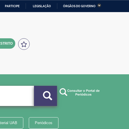
PARTICIPE
LEGISLAÇÃO
ÓRGÃOS DO GOVERNO
stério da Economia
Ministério da Infraestrutura
stério de Minas e Energia
Ministério da Ciência,
Tecnologia, Inovações e
Comunicações
STRITO
tério da Mulher, da Família
Secretaria-Geral
s Direitos Humanos
lto
terial UAB
Periódicos