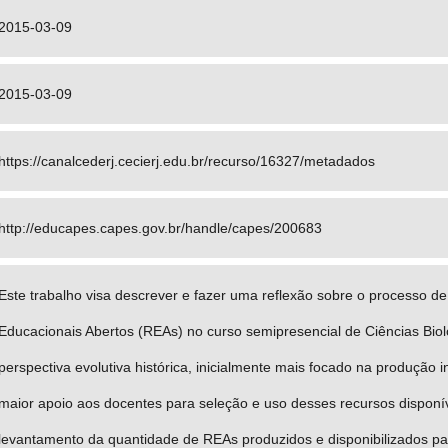
2015-03-09
2015-03-09
https://canalcederj.cecierj.edu.br/recurso/16327/metadados
http://educapes.capes.gov.br/handle/capes/200683
Este trabalho visa descrever e fazer uma reflexão sobre o processo 
Educacionais Abertos (REAs) no curso semipresencial de Ciências Bi
perspectiva evolutiva histórica, inicialmente mais focado na produção
maior apoio aos docentes para seleção e uso desses recursos disponíve
levantamento da quantidade de REAs produzidos e disponibilizados p