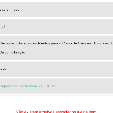
ead em foco
null
Recursos Educacionais Abertos para o Curso de Ciências Biológicas d
Disponibilização
texto
Repositório Institucional - CEDERJ
Não existem arquivos associados a este item.