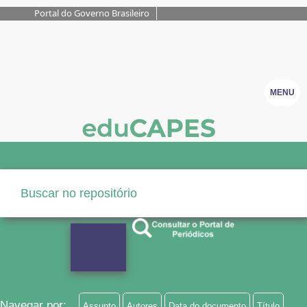
Portal do Governo Brasileiro
MENU
Navegar por:
Assunto
Autores
Data do documento
Título