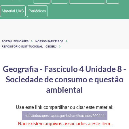
Ministério de Minas e Energia
Material UAB
Periódicos
Ministério da Ciência, Tecnologia, Inovações e Comunicações
Ministério do Meio Ambiente
PORTAL EDUCAPES
NOSSOS PARCEIROS
Ministério do Turismo
REPOSITÓRIO INSTITUCIONAL - CEDERJ
Ministério do Desenvolvimento Regional
Geografia - Fascículo 4 Unidade 8 -
Controladoria-Geral da União
Sociedade de consumo e questão
Ministério da Mulher, da Família e dos Direitos Humanos
ambiental
Secretaria-Geral
Use este link compartilhar ou citar este material:
Secretaria de Governo
http://educapes.capes.gov.br/handle/capes/200444
Gabinete de Segurança Institucional
Não existem arquivos associados a este item.