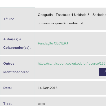
Advocacia-Geral da União
Geografia - Fascículo 4 Unidade 8 - Socieda
Banco Central do Brasil
Título:
consumo e questão ambiental
Planalto
Autor(es) e
Fundação CECIERJ
Colaborador(es):
Outros
https://canalcederj.cecierj.edu.br/recurso/1
identificadores:
Data:
14-Dez-2016
Tipo:
texto